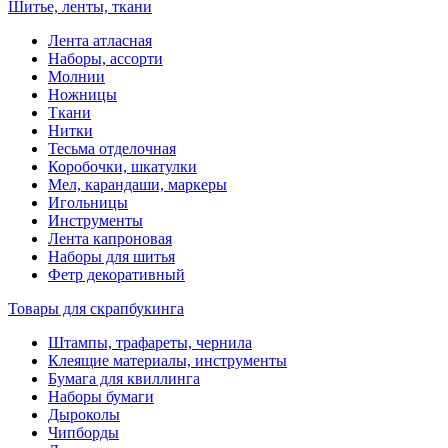
Шитье, ленты, ткани
Лента атласная
Наборы, ассорти
Молнии
Ножницы
Ткани
Нитки
Тесьма отделочная
Коробочки, шкатулки
Мел, карандаши, маркеры
Игольницы
Инструменты
Лента капроновая
Наборы для шитья
Фетр декоративный
Товары для скрапбукинга
Штампы, трафареты, чернила
Клеящие материалы, инструменты
Бумага для квиллинга
Наборы бумаги
Дыроколы
Чипборды