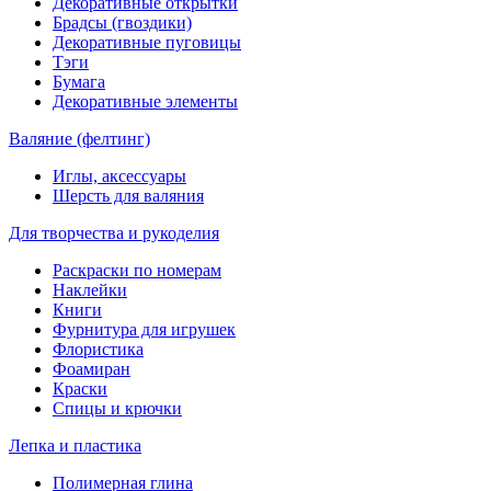
Декоративные открытки
Брадсы (гвоздики)
Декоративные пуговицы
Тэги
Бумага
Декоративные элементы
Валяние (фелтинг)
Иглы, аксессуары
Шерсть для валяния
Для творчества и рукоделия
Раскраски по номерам
Наклейки
Книги
Фурнитура для игрушек
Флористика
Фоамиран
Краски
Спицы и крючки
Лепка и пластика
Полимерная глина