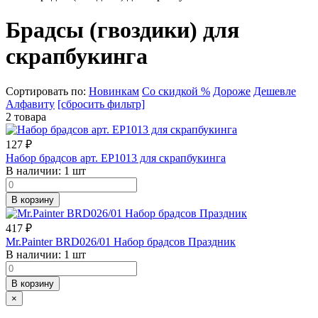
Брадсы (гвоздики) для
скрапбукинга
Сортировать по:
Новинкам
Со скидкой %
Дороже
Дешевле
Алфавиту
[сбросить фильтр]
2 товара
127
₽
Набор брадсов арт. EP1013 для скрапбукинга
В наличии:
1 шт
В корзину
417
₽
Mr.Painter BRD026/01 Набор брадсов Праздник
В наличии:
1 шт
В корзину
×