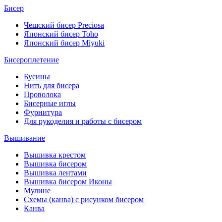
Бисер
Чешский бисер Preciosa
Японский бисер Toho
Японский бисер Miyuki
Бисероплетение
Бусины
Нить для бисера
Проволока
Бисерные иглы
Фурнитура
Для рукоделия и работы с бисером
Вышивание
Вышивка крестом
Вышивка бисером
Вышивка лентами
Вышивка бисером Иконы
Мулине
Схемы (канва) с рисунком бисером
Канва