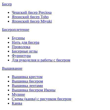
Бисер
Чешский бисер Preciosa
Японский бисер Toho
Японский бисер Miyuki
Бисероплетение
Бусины
Нить для бисера
Проволока
Бисерные иглы
Фурнитура
Для рукоделия и работы с бисером
Вышивание
Вышивка крестом
Вышивка бисером
Вышивка лентами
Вышивка бисером Иконы
Мулине
Схемы (канва) с рисунком бисером
Канва