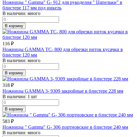
Ножницы " Gamma" G- 912 для рукоделия " Цапельки" в
блистере 117 мм под никель
В наличии:
много
В корзину
116
₽
Ножницы GAMMA TC- 800 для обрезки ниток кусачки в
блистере 120 мм
В наличии:
много
В корзину
318
₽
Ножницы GAMMA 3- 9309 закройные в блистере 228 мм
В наличии:
1 шт
В корзину
583
₽
Ножницы " Gamma" G- 306 портновские в блистере 240 мм
В наличии:
много