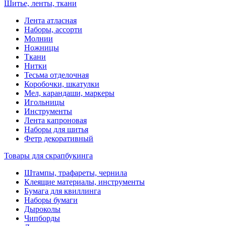
Шитье, ленты, ткани
Лента атласная
Наборы, ассорти
Молнии
Ножницы
Ткани
Нитки
Тесьма отделочная
Коробочки, шкатулки
Мел, карандаши, маркеры
Игольницы
Инструменты
Лента капроновая
Наборы для шитья
Фетр декоративный
Товары для скрапбукинга
Штампы, трафареты, чернила
Клеящие материалы, инструменты
Бумага для квиллинга
Наборы бумаги
Дыроколы
Чипборды