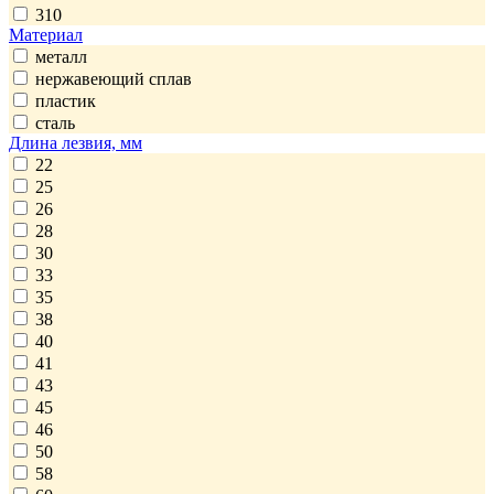
310
Материал
металл
нержавеющий сплав
пластик
сталь
Длина лезвия, мм
22
25
26
28
30
33
35
38
40
41
43
45
46
50
58