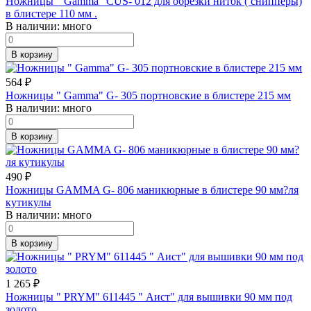
Ножницы " Gamma" CUS- 012 для обрезки ниток ( снипперы)
в блистере 110 мм .
В наличии:
много
В корзину
564
₽
Ножницы " Gamma" G- 305 портновские в блистере 215 мм
В наличии:
много
В корзину
490
₽
Ножницы GAMMA G- 806 маникюрные в блистере 90 мм?ля
кутикулы
В наличии:
много
В корзину
1 265
₽
Ножницы " PRYM" 611445 " Аист" для вышивки 90 мм под
золото