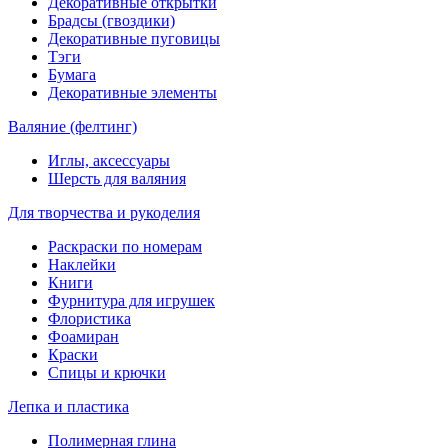
Декоративные открытки
Брадсы (гвоздики)
Декоративные пуговицы
Тэги
Бумага
Декоративные элементы
Валяние (фелтинг)
Иглы, аксессуары
Шерсть для валяния
Для творчества и рукоделия
Раскраски по номерам
Наклейки
Книги
Фурнитура для игрушек
Флористика
Фоамиран
Краски
Спицы и крючки
Лепка и пластика
Полимерная глина