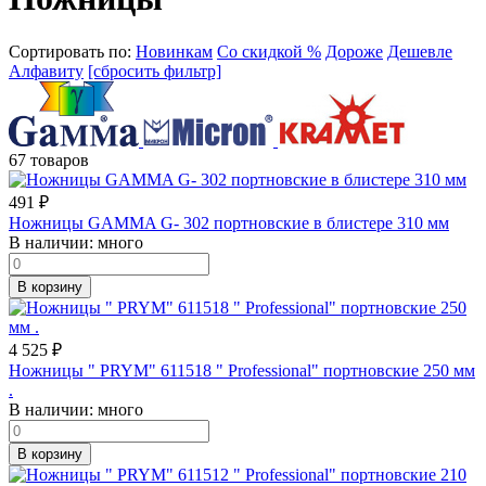
Сортировать по:
Новинкам
Со скидкой %
Дороже
Дешевле
Алфавиту
[сбросить фильтр]
67 товаров
491
₽
Ножницы GAMMA G- 302 портновские в блистере 310 мм
В наличии:
много
В корзину
4 525
₽
Ножницы " PRYM" 611518 " Professional" портновские 250 мм
.
В наличии:
много
В корзину