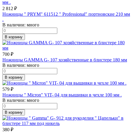
2 812
₽
Ножницы " PRYM" 611512 " Professional" портновские 210 мм
.
В наличии:
много
В корзину
700
₽
Ножницы GAMMA G- 107 хозяйственные в блистере 180 мм
В наличии:
много
В корзину
579
₽
Ножницы " Micron" VIT- 04 для вышивки в чехле 100 мм .
В наличии:
много
В корзину
380
₽