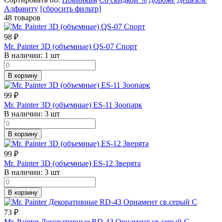
Алфавиту
[сбросить фильтр]
48 товаров
98
₽
Mr. Painter 3D (объемные) QS-07 Спорт
В наличии:
1 шт
В корзину
99
₽
Mr. Painter 3D (объемные) ES-11 Зоопарк
В наличии:
3 шт
В корзину
99
₽
Mr. Painter 3D (объемные) ES-12 Зверята
В наличии:
3 шт
В корзину
73
₽
Mr. Painter Декоративные RD-43 Орнамент св.серый С