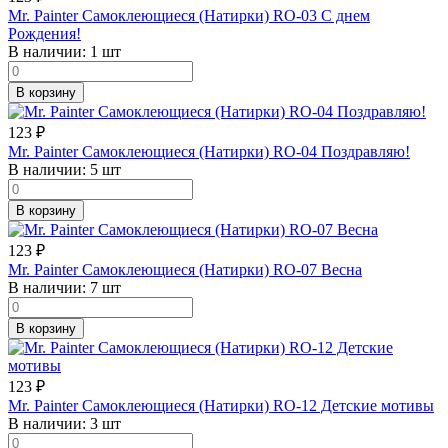
Mr. Painter Самоклеющиеся (Натирки) RO-03 С днем
Рождения!
В наличии:
1 шт
В корзину
123
₽
Mr. Painter Самоклеющиеся (Натирки) RO-04 Поздравляю!
В наличии:
5 шт
В корзину
123
₽
Mr. Painter Самоклеющиеся (Натирки) RO-07 Весна
В наличии:
7 шт
В корзину
123
₽
Mr. Painter Самоклеющиеся (Натирки) RO-12 Детские мотивы
В наличии:
3 шт