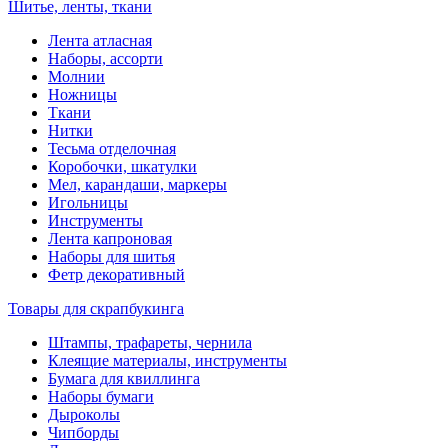
Шитье, ленты, ткани
Лента атласная
Наборы, ассорти
Молнии
Ножницы
Ткани
Нитки
Тесьма отделочная
Коробочки, шкатулки
Мел, карандаши, маркеры
Игольницы
Инструменты
Лента капроновая
Наборы для шитья
Фетр декоративный
Товары для скрапбукинга
Штампы, трафареты, чернила
Клеящие материалы, инструменты
Бумага для квиллинга
Наборы бумаги
Дыроколы
Чипборды