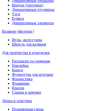
Декоративные открытки
Брадсы (гвоздики)
Декоративные пуговицы
Тэги
Бумага
Декоративные элементы
Валяние (фелтинг)
Иглы, аксессуары
Шерсть для валяния
Для творчества и рукоделия
Раскраски по номерам
Наклейки
Книги
Фурнитура для игрушек
Флористика
Фоамиран
Краски
Спицы и крючки
Лепка и пластика
Полимерная глина