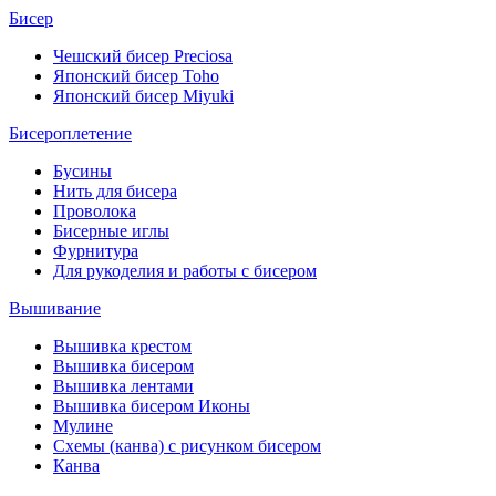
Бисер
Чешский бисер Preciosa
Японский бисер Toho
Японский бисер Miyuki
Бисероплетение
Бусины
Нить для бисера
Проволока
Бисерные иглы
Фурнитура
Для рукоделия и работы с бисером
Вышивание
Вышивка крестом
Вышивка бисером
Вышивка лентами
Вышивка бисером Иконы
Мулине
Схемы (канва) с рисунком бисером
Канва