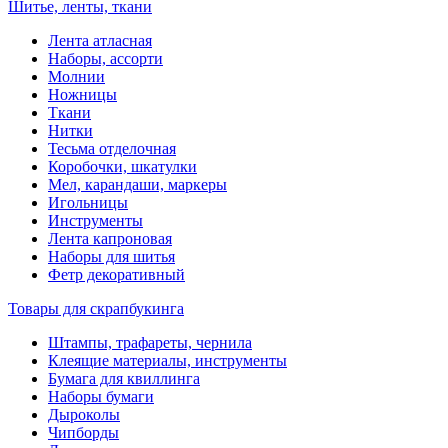
Шитье, ленты, ткани
Лента атласная
Наборы, ассорти
Молнии
Ножницы
Ткани
Нитки
Тесьма отделочная
Коробочки, шкатулки
Мел, карандаши, маркеры
Игольницы
Инструменты
Лента капроновая
Наборы для шитья
Фетр декоративный
Товары для скрапбукинга
Штампы, трафареты, чернила
Клеящие материалы, инструменты
Бумага для квиллинга
Наборы бумаги
Дыроколы
Чипборды