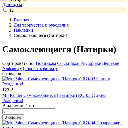
Длина, см
12
Главная
Для творчества и рукоделия
Наклейки
Самоклеющиеся (Натирки)
Самоклеющиеся (Натирки)
Сортировать по:
Новинкам
Со скидкой %
Дороже
Дешевле
Алфавиту
[сбросить фильтр]
6 товаров
123
₽
Mr. Painter Самоклеющиеся (Натирки) RO-03 С днем
Рождения!
В наличии:
1 шт
В корзину