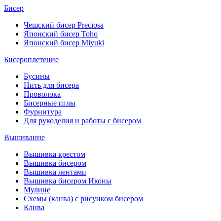
Бисер
Чешский бисер Preciosa
Японский бисер Toho
Японский бисер Miyuki
Бисероплетение
Бусины
Нить для бисера
Проволока
Бисерные иглы
Фурнитура
Для рукоделия и работы с бисером
Вышивание
Вышивка крестом
Вышивка бисером
Вышивка лентами
Вышивка бисером Иконы
Мулине
Схемы (канва) с рисунком бисером
Канва