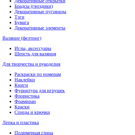
Декоративные открытки
Брадсы (гвоздики)
Декоративные пуговицы
Тэги
Бумага
Декоративные элементы
Валяние (фелтинг)
Иглы, аксессуары
Шерсть для валяния
Для творчества и рукоделия
Раскраски по номерам
Наклейки
Книги
Фурнитура для игрушек
Флористика
Фоамиран
Краски
Спицы и крючки
Лепка и пластика
Полимерная глина