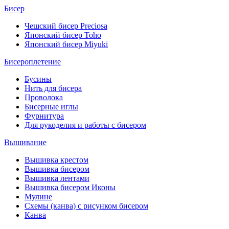
Бисер
Чешский бисер Preciosa
Японский бисер Toho
Японский бисер Miyuki
Бисероплетение
Бусины
Нить для бисера
Проволока
Бисерные иглы
Фурнитура
Для рукоделия и работы с бисером
Вышивание
Вышивка крестом
Вышивка бисером
Вышивка лентами
Вышивка бисером Иконы
Мулине
Схемы (канва) с рисунком бисером
Канва