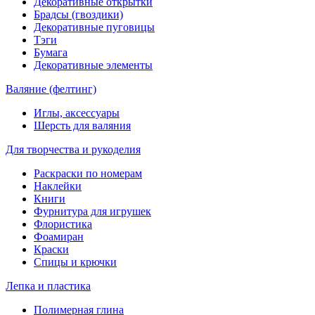
Декоративные открытки
Брадсы (гвоздики)
Декоративные пуговицы
Тэги
Бумага
Декоративные элементы
Валяние (фелтинг)
Иглы, аксессуары
Шерсть для валяния
Для творчества и рукоделия
Раскраски по номерам
Наклейки
Книги
Фурнитура для игрушек
Флористика
Фоамиран
Краски
Спицы и крючки
Лепка и пластика
Полимерная глина