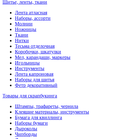
Шитье, ленты, ткани
Лента атласная
Наборы, ассорти
Молнии
Ножницы
Ткани
Нитки
Тесьма отделочная
Коробочки, шкатулки
Мел, карандаши, маркеры
Игольницы
Инструменты
Лента капроновая
Наборы для шитья
Фетр декоративный
Товары для скрапбукинга
Штампы, трафареты, чернила
Клеящие материалы, инструменты
Бумага для квиллинга
Наборы бумаги
Дыроколы
Чипборды