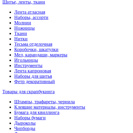
Шитье, ленты, ткани
Лента атласная
Наборы, ассорти
Молнии
Ножницы
Ткани
Нитки
Тесьма отделочная
Коробочки, шкатулки
Мел, карандаши, маркеры
Игольницы
Инструменты
Лента капроновая
Наборы для шитья
Фетр декоративный
Товары для скрапбукинга
Штампы, трафареты, чернила
Клеящие материалы, инструменты
Бумага для квиллинга
Наборы бумаги
Дыроколы
Чипборды