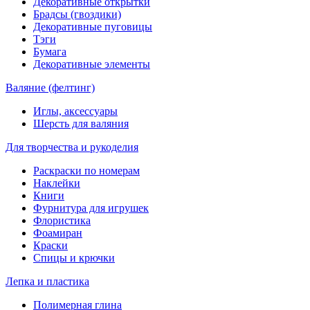
Декоративные открытки
Брадсы (гвоздики)
Декоративные пуговицы
Тэги
Бумага
Декоративные элементы
Валяние (фелтинг)
Иглы, аксессуары
Шерсть для валяния
Для творчества и рукоделия
Раскраски по номерам
Наклейки
Книги
Фурнитура для игрушек
Флористика
Фоамиран
Краски
Спицы и крючки
Лепка и пластика
Полимерная глина