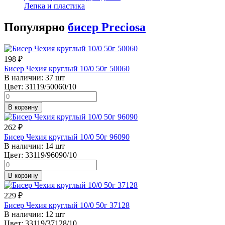
Лепка и пластика
Популярно
бисер Preciosa
198
₽
Бисер Чехия круглый 10/0 50г 50060
В наличии:
37 шт
Цвет:
31119/50060/10
В корзину
262
₽
Бисер Чехия круглый 10/0 50г 96090
В наличии:
14 шт
Цвет:
33119/96090/10
В корзину
229
₽
Бисер Чехия круглый 10/0 50г 37128
В наличии:
12 шт
Цвет:
33119/37128/10