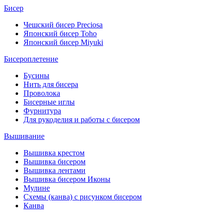
Бисер
Чешский бисер Preciosa
Японский бисер Toho
Японский бисер Miyuki
Бисероплетение
Бусины
Нить для бисера
Проволока
Бисерные иглы
Фурнитура
Для рукоделия и работы с бисером
Вышивание
Вышивка крестом
Вышивка бисером
Вышивка лентами
Вышивка бисером Иконы
Мулине
Схемы (канва) с рисунком бисером
Канва