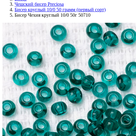
Чешский бисер Preciosa
Бисер круглый 10/0 50 грамм (первый сорт)
Бисер Чехия круглый 10/0 50г 50710