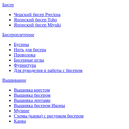
Бисер
Чешский бисер Preciosa
Японский бисер Toho
Японский бисер Miyuki
Бисероплетение
Бусины
Нить для бисера
Проволока
Бисерные иглы
Фурнитура
Для рукоделия и работы с бисером
Вышивание
Вышивка крестом
Вышивка бисером
Вышивка лентами
Вышивка бисером Иконы
Мулине
Схемы (канва) с рисунком бисером
Канва