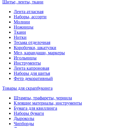
Шитье, ленты, ткани
Лента атласная
Наборы, ассорти
Молнии
Ножницы
Ткани
Нитки
Тесьма отделочная
Коробочки, шкатулки
Мел, карандаши, маркеры
Игольницы
Инструменты
Лента капроновая
Наборы для шитья
Фетр декоративный
Товары для скрапбукинга
Штампы, трафареты, чернила
Клеящие материалы, инструменты
Бумага для квиллинга
Наборы бумаги
Дыроколы
Чипборды