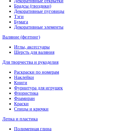
Декоративные открытки
Брадсы (гвоздики)
Декоративные пуговицы
Тэги
Бумага
Декоративные элементы
Валяние (фелтинг)
Иглы, аксессуары
Шерсть для валяния
Для творчества и рукоделия
Раскраски по номерам
Наклейки
Книги
Фурнитура для игрушек
Флористика
Фоамиран
Краски
Спицы и крючки
Лепка и пластика
Полимерная глина