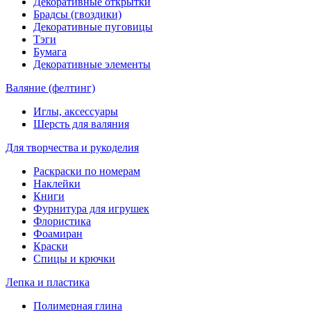
Декоративные открытки
Брадсы (гвоздики)
Декоративные пуговицы
Тэги
Бумага
Декоративные элементы
Валяние (фелтинг)
Иглы, аксессуары
Шерсть для валяния
Для творчества и рукоделия
Раскраски по номерам
Наклейки
Книги
Фурнитура для игрушек
Флористика
Фоамиран
Краски
Спицы и крючки
Лепка и пластика
Полимерная глина