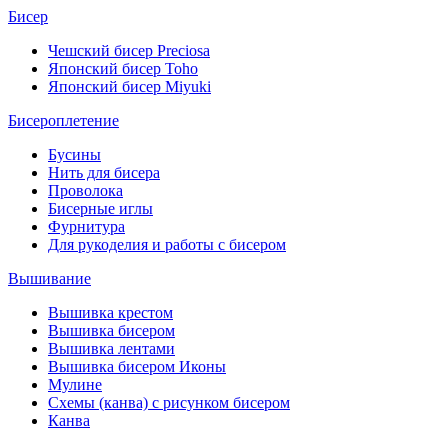
Бисер
Чешский бисер Preciosa
Японский бисер Toho
Японский бисер Miyuki
Бисероплетение
Бусины
Нить для бисера
Проволока
Бисерные иглы
Фурнитура
Для рукоделия и работы с бисером
Вышивание
Вышивка крестом
Вышивка бисером
Вышивка лентами
Вышивка бисером Иконы
Мулине
Схемы (канва) с рисунком бисером
Канва