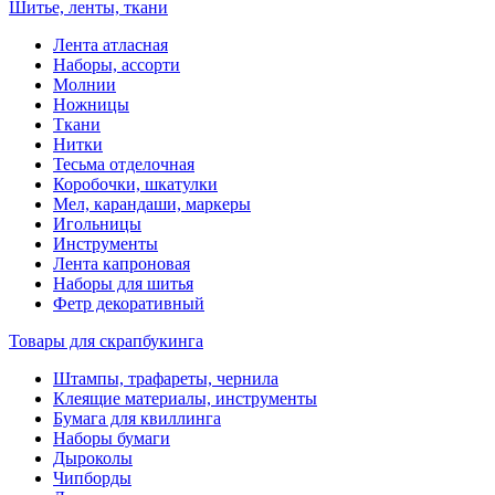
Шитье, ленты, ткани
Лента атласная
Наборы, ассорти
Молнии
Ножницы
Ткани
Нитки
Тесьма отделочная
Коробочки, шкатулки
Мел, карандаши, маркеры
Игольницы
Инструменты
Лента капроновая
Наборы для шитья
Фетр декоративный
Товары для скрапбукинга
Штампы, трафареты, чернила
Клеящие материалы, инструменты
Бумага для квиллинга
Наборы бумаги
Дыроколы
Чипборды