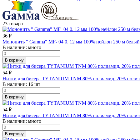
23 товара
36
₽
Мононить " Gamma" MF- 04 0. 12 мм 100% нейлон 250 м белый
В наличии:
много
В корзину
54
₽
Нитки для бисера TYTANIUM TNM 80% полиамид, 20% полиэсте
В наличии:
16 шт
В корзину
54
₽
Нитки для бисера TYTANIUM TNM 80% полиамид, 20% полиэст
В наличии:
много
В корзину