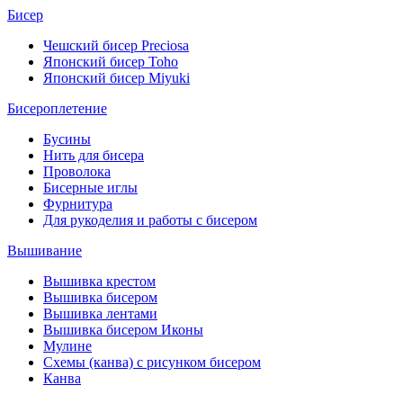
Бисер
Чешский бисер Preciosa
Японский бисер Toho
Японский бисер Miyuki
Бисероплетение
Бусины
Нить для бисера
Проволока
Бисерные иглы
Фурнитура
Для рукоделия и работы с бисером
Вышивание
Вышивка крестом
Вышивка бисером
Вышивка лентами
Вышивка бисером Иконы
Мулине
Схемы (канва) с рисунком бисером
Канва