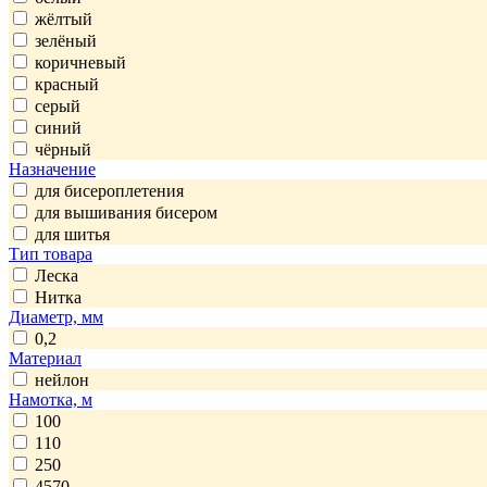
жёлтый
зелёный
коричневый
красный
серый
синий
чёрный
Назначение
для бисероплетения
для вышивания бисером
для шитья
Тип товара
Леска
Нитка
Диаметр, мм
0,2
Материал
нейлон
Намотка, м
100
110
250
4570