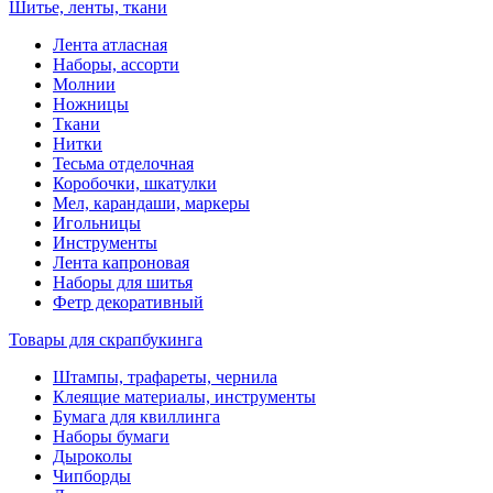
Шитье, ленты, ткани
Лента атласная
Наборы, ассорти
Молнии
Ножницы
Ткани
Нитки
Тесьма отделочная
Коробочки, шкатулки
Мел, карандаши, маркеры
Игольницы
Инструменты
Лента капроновая
Наборы для шитья
Фетр декоративный
Товары для скрапбукинга
Штампы, трафареты, чернила
Клеящие материалы, инструменты
Бумага для квиллинга
Наборы бумаги
Дыроколы
Чипборды