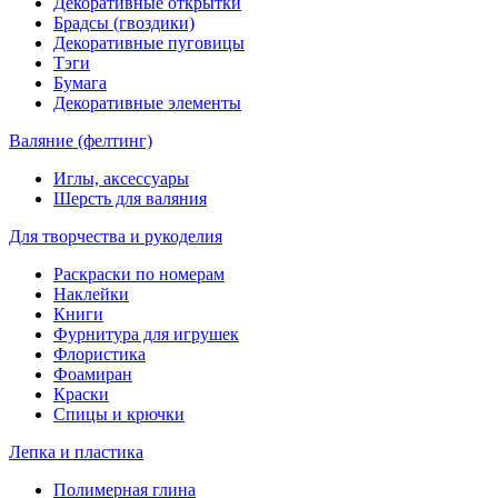
Декоративные открытки
Брадсы (гвоздики)
Декоративные пуговицы
Тэги
Бумага
Декоративные элементы
Валяние (фелтинг)
Иглы, аксессуары
Шерсть для валяния
Для творчества и рукоделия
Раскраски по номерам
Наклейки
Книги
Фурнитура для игрушек
Флористика
Фоамиран
Краски
Спицы и крючки
Лепка и пластика
Полимерная глина