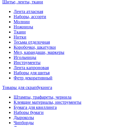
Шитье, ленты, ткани
Лента атласная
Наборы, ассорти
Молнии
Ножницы
Ткани
Нитки
Тесьма отделочная
Коробочки, шкатулки
Мел, карандаши, маркеры
Игольницы
Инструменты
Лента капроновая
Наборы для шитья
Фетр декоративный
Товары для скрапбукинга
Штампы, трафареты, чернила
Клеящие материалы, инструменты
Бумага для квиллинга
Наборы бумаги
Дыроколы
Чипборды