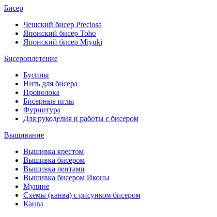
Бисер
Чешский бисер Preciosa
Японский бисер Toho
Японский бисер Miyuki
Бисероплетение
Бусины
Нить для бисера
Проволока
Бисерные иглы
Фурнитура
Для рукоделия и работы с бисером
Вышивание
Вышивка крестом
Вышивка бисером
Вышивка лентами
Вышивка бисером Иконы
Мулине
Схемы (канва) с рисунком бисером
Канва