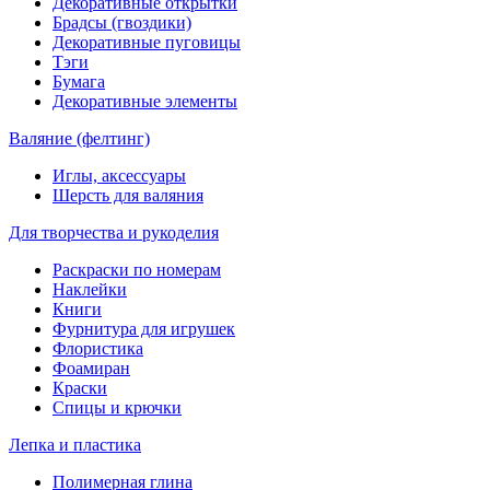
Декоративные открытки
Брадсы (гвоздики)
Декоративные пуговицы
Тэги
Бумага
Декоративные элементы
Валяние (фелтинг)
Иглы, аксессуары
Шерсть для валяния
Для творчества и рукоделия
Раскраски по номерам
Наклейки
Книги
Фурнитура для игрушек
Флористика
Фоамиран
Краски
Спицы и крючки
Лепка и пластика
Полимерная глина