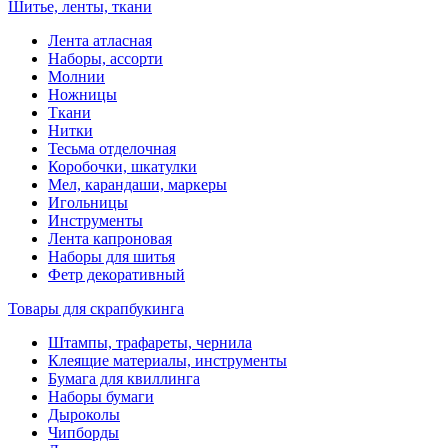
Шитье, ленты, ткани
Лента атласная
Наборы, ассорти
Молнии
Ножницы
Ткани
Нитки
Тесьма отделочная
Коробочки, шкатулки
Мел, карандаши, маркеры
Игольницы
Инструменты
Лента капроновая
Наборы для шитья
Фетр декоративный
Товары для скрапбукинга
Штампы, трафареты, чернила
Клеящие материалы, инструменты
Бумага для квиллинга
Наборы бумаги
Дыроколы
Чипборды