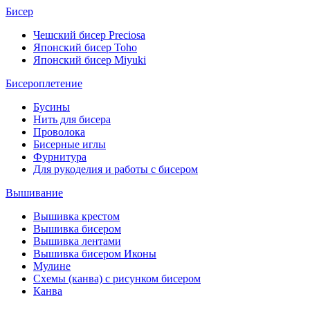
Бисер
Чешский бисер Preciosa
Японский бисер Toho
Японский бисер Miyuki
Бисероплетение
Бусины
Нить для бисера
Проволока
Бисерные иглы
Фурнитура
Для рукоделия и работы с бисером
Вышивание
Вышивка крестом
Вышивка бисером
Вышивка лентами
Вышивка бисером Иконы
Мулине
Схемы (канва) с рисунком бисером
Канва