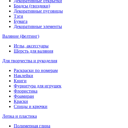
Декоративные открытки
Брадсы (гвоздики)
Декоративные пуговицы
Тэги
Бумага
Декоративные элементы
Валяние (фелтинг)
Иглы, аксессуары
Шерсть для валяния
Для творчества и рукоделия
Раскраски по номерам
Наклейки
Книги
Фурнитура для игрушек
Флористика
Фоамиран
Краски
Спицы и крючки
Лепка и пластика
Полимерная глина