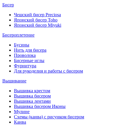
Бисер
Чешский бисер Preciosa
Японский бисер Toho
Японский бисер Miyuki
Бисероплетение
Бусины
Нить для бисера
Проволока
Бисерные иглы
Фурнитура
Для рукоделия и работы с бисером
Вышивание
Вышивка крестом
Вышивка бисером
Вышивка лентами
Вышивка бисером Иконы
Мулине
Схемы (канва) с рисунком бисером
Канва