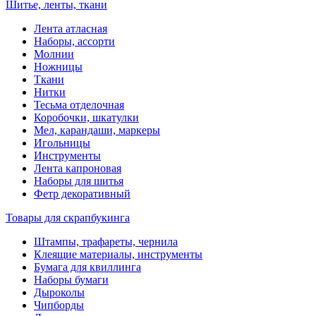
Шитье, ленты, ткани
Лента атласная
Наборы, ассорти
Молнии
Ножницы
Ткани
Нитки
Тесьма отделочная
Коробочки, шкатулки
Мел, карандаши, маркеры
Игольницы
Инструменты
Лента капроновая
Наборы для шитья
Фетр декоративный
Товары для скрапбукинга
Штампы, трафареты, чернила
Клеящие материалы, инструменты
Бумага для квиллинга
Наборы бумаги
Дыроколы
Чипборды