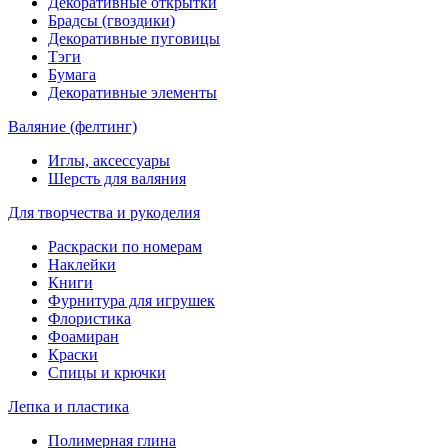
Декоративные открытки
Брадсы (гвоздики)
Декоративные пуговицы
Тэги
Бумага
Декоративные элементы
Валяние (фелтинг)
Иглы, аксессуары
Шерсть для валяния
Для творчества и рукоделия
Раскраски по номерам
Наклейки
Книги
Фурнитура для игрушек
Флористика
Фоамиран
Краски
Спицы и крючки
Лепка и пластика
Полимерная глина