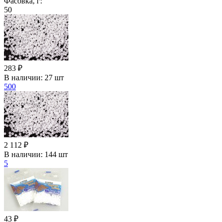
Фасовка, г:
50
283 ₽
В наличии:
27 шт
500
2 112 ₽
В наличии:
144 шт
5
43 ₽