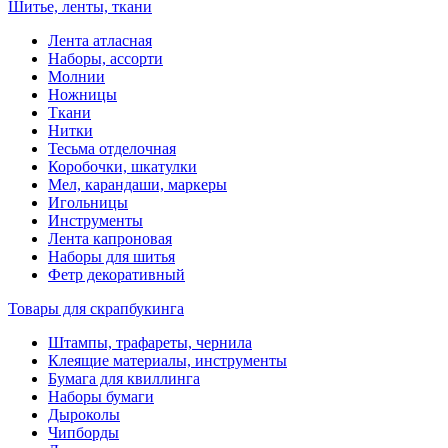
Шитье, ленты, ткани
Лента атласная
Наборы, ассорти
Молнии
Ножницы
Ткани
Нитки
Тесьма отделочная
Коробочки, шкатулки
Мел, карандаши, маркеры
Игольницы
Инструменты
Лента капроновая
Наборы для шитья
Фетр декоративный
Товары для скрапбукинга
Штампы, трафареты, чернила
Клеящие материалы, инструменты
Бумага для квиллинга
Наборы бумаги
Дыроколы
Чипборды