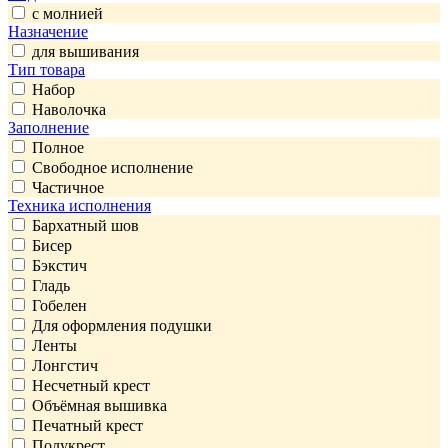
с молнией
Назначение
для вышивания
Тип товара
Набор
Наволочка
Заполнение
Полное
Свободное исполнение
Частичное
Техника исполнения
Бархатный шов
Бисер
Бэкстич
Гладь
Гобелен
Для оформления подушки
Ленты
Лонгстич
Несчетный крест
Объёмная вышивка
Печатный крест
Полукрест