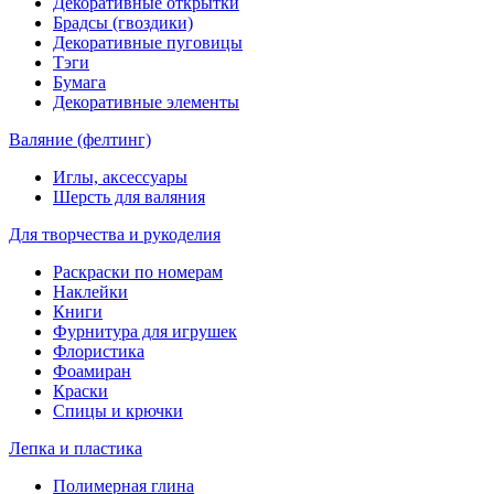
Декоративные открытки
Брадсы (гвоздики)
Декоративные пуговицы
Тэги
Бумага
Декоративные элементы
Валяние (фелтинг)
Иглы, аксессуары
Шерсть для валяния
Для творчества и рукоделия
Раскраски по номерам
Наклейки
Книги
Фурнитура для игрушек
Флористика
Фоамиран
Краски
Спицы и крючки
Лепка и пластика
Полимерная глина