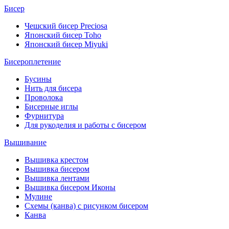
Бисер
Чешский бисер Preciosa
Японский бисер Toho
Японский бисер Miyuki
Бисероплетение
Бусины
Нить для бисера
Проволока
Бисерные иглы
Фурнитура
Для рукоделия и работы с бисером
Вышивание
Вышивка крестом
Вышивка бисером
Вышивка лентами
Вышивка бисером Иконы
Мулине
Схемы (канва) с рисунком бисером
Канва