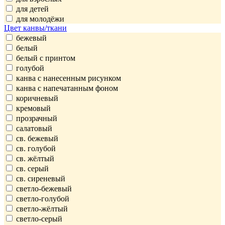
для детей
для молодёжи
Цвет канвы/ткани
бежевый
белый
белый с принтом
голубой
канва с нанесенным рисунком
канва с напечатанным фоном
коричневый
кремовый
прозрачный
салатовый
св. бежевый
св. голубой
св. жёлтый
св. серый
св. сиреневый
светло-бежевый
светло-голубой
светло-жёлтый
светло-серый