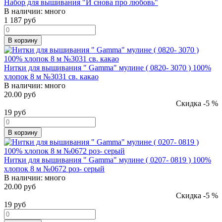
Набор для вышивания "И снова про любовь"
В наличии:
много
1 187
руб
В корзину
Нитки для вышивания " Gamma" мулине ( 0820- 3070 ) 100%
хлопок 8 м №3031 св. какао
В наличии:
много
20.00 руб
Скидка -5 %
19
руб
В корзину
Нитки для вышивания " Gamma" мулине ( 0207- 0819 ) 100%
хлопок 8 м №0672 роз- серый
В наличии:
много
20.00 руб
Скидка -5 %
19
руб