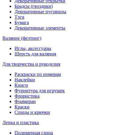
Декоративные открытки
Брадсы (гвоздики)
Декоративные пуговицы
Тэги
Бумага
Декоративные элементы
Валяние (фелтинг)
Иглы, аксессуары
Шерсть для валяния
Для творчества и рукоделия
Раскраски по номерам
Наклейки
Книги
Фурнитура для игрушек
Флористика
Фоамиран
Краски
Спицы и крючки
Лепка и пластика
Полимерная глина