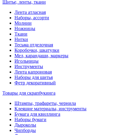
Шитье, ленты, ткани
Лента атласная
Наборы, ассорти
Молнии
Ножницы
Ткани
Нитки
Тесьма отделочная
Коробочки, шкатулки
Мел, карандаши, маркеры
Игольницы
Инструменты
Лента капроновая
Наборы для шитья
Фетр декоративный
Товары для скрапбукинга
Штампы, трафареты, чернила
Клеящие материалы, инструменты
Бумага для квиллинга
Наборы бумаги
Дыроколы
Чипборды