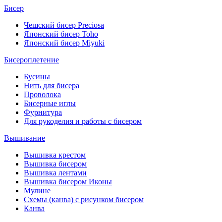
Бисер
Чешский бисер Preciosa
Японский бисер Toho
Японский бисер Miyuki
Бисероплетение
Бусины
Нить для бисера
Проволока
Бисерные иглы
Фурнитура
Для рукоделия и работы с бисером
Вышивание
Вышивка крестом
Вышивка бисером
Вышивка лентами
Вышивка бисером Иконы
Мулине
Схемы (канва) с рисунком бисером
Канва