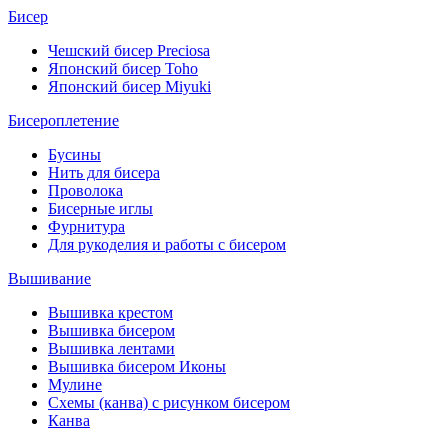
Бисер
Чешский бисер Preciosa
Японский бисер Toho
Японский бисер Miyuki
Бисероплетение
Бусины
Нить для бисера
Проволока
Бисерные иглы
Фурнитура
Для рукоделия и работы с бисером
Вышивание
Вышивка крестом
Вышивка бисером
Вышивка лентами
Вышивка бисером Иконы
Мулине
Схемы (канва) с рисунком бисером
Канва