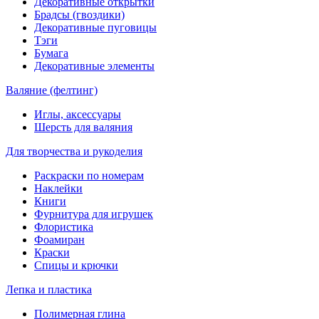
Декоративные открытки
Брадсы (гвоздики)
Декоративные пуговицы
Тэги
Бумага
Декоративные элементы
Валяние (фелтинг)
Иглы, аксессуары
Шерсть для валяния
Для творчества и рукоделия
Раскраски по номерам
Наклейки
Книги
Фурнитура для игрушек
Флористика
Фоамиран
Краски
Спицы и крючки
Лепка и пластика
Полимерная глина