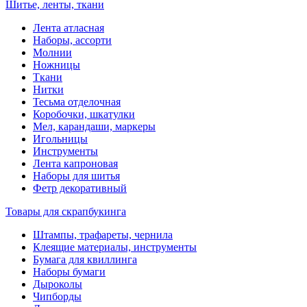
Шитье, ленты, ткани
Лента атласная
Наборы, ассорти
Молнии
Ножницы
Ткани
Нитки
Тесьма отделочная
Коробочки, шкатулки
Мел, карандаши, маркеры
Игольницы
Инструменты
Лента капроновая
Наборы для шитья
Фетр декоративный
Товары для скрапбукинга
Штампы, трафареты, чернила
Клеящие материалы, инструменты
Бумага для квиллинга
Наборы бумаги
Дыроколы
Чипборды