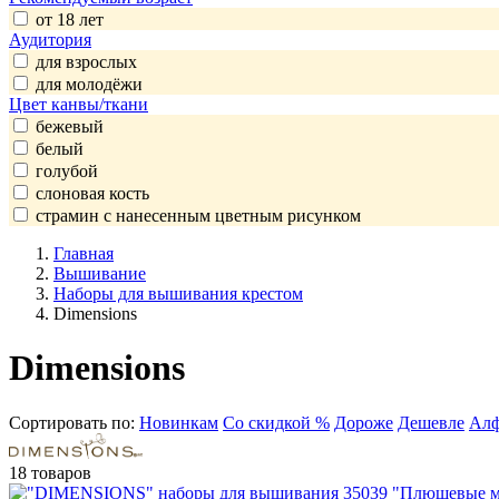
от 18 лет
Аудитория
для взрослых
для молодёжи
Цвет канвы/ткани
бежевый
белый
голубой
слоновая кость
страмин с нанесенным цветным рисунком
Главная
Вышивание
Наборы для вышивания крестом
Dimensions
Dimensions
Сортировать по:
Новинкам
Со скидкой %
Дороже
Дешевле
Алф
18 товаров