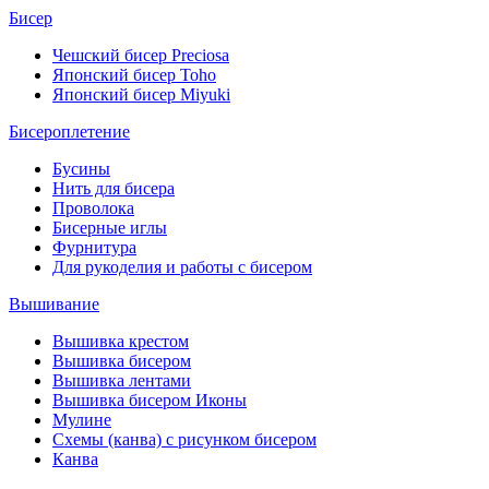
Бисер
Чешский бисер Preciosa
Японский бисер Toho
Японский бисер Miyuki
Бисероплетение
Бусины
Нить для бисера
Проволока
Бисерные иглы
Фурнитура
Для рукоделия и работы с бисером
Вышивание
Вышивка крестом
Вышивка бисером
Вышивка лентами
Вышивка бисером Иконы
Мулине
Схемы (канва) с рисунком бисером
Канва