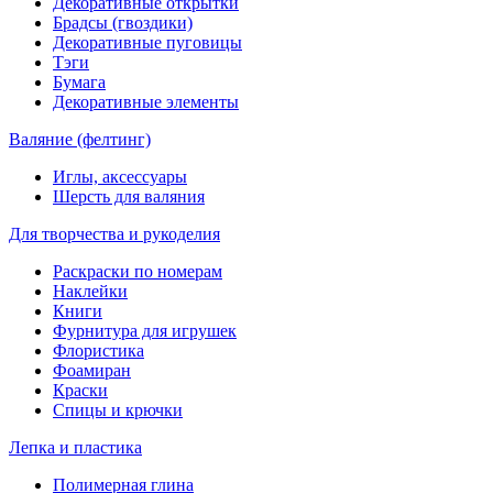
Декоративные открытки
Брадсы (гвоздики)
Декоративные пуговицы
Тэги
Бумага
Декоративные элементы
Валяние (фелтинг)
Иглы, аксессуары
Шерсть для валяния
Для творчества и рукоделия
Раскраски по номерам
Наклейки
Книги
Фурнитура для игрушек
Флористика
Фоамиран
Краски
Спицы и крючки
Лепка и пластика
Полимерная глина