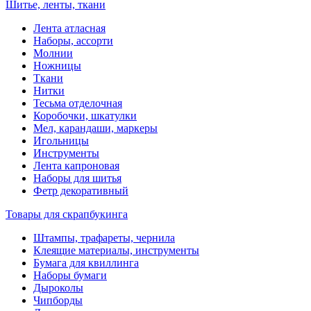
Шитье, ленты, ткани
Лента атласная
Наборы, ассорти
Молнии
Ножницы
Ткани
Нитки
Тесьма отделочная
Коробочки, шкатулки
Мел, карандаши, маркеры
Игольницы
Инструменты
Лента капроновая
Наборы для шитья
Фетр декоративный
Товары для скрапбукинга
Штампы, трафареты, чернила
Клеящие материалы, инструменты
Бумага для квиллинга
Наборы бумаги
Дыроколы
Чипборды