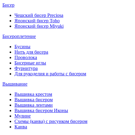
Бисер
Чешский бисер Preciosa
Японский бисер Toho
Японский бисер Miyuki
Бисероплетение
Бусины
Нить для бисера
Проволока
Бисерные иглы
Фурнитура
Для рукоделия и работы с бисером
Вышивание
Вышивка крестом
Вышивка бисером
Вышивка лентами
Вышивка бисером Иконы
Мулине
Схемы (канва) с рисунком бисером
Канва