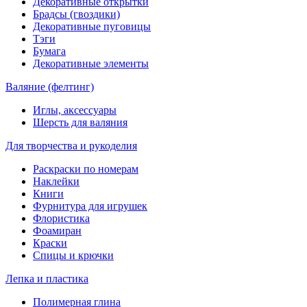
Декоративные открытки
Брадсы (гвоздики)
Декоративные пуговицы
Тэги
Бумага
Декоративные элементы
Валяние (фелтинг)
Иглы, аксессуары
Шерсть для валяния
Для творчества и рукоделия
Раскраски по номерам
Наклейки
Книги
Фурнитура для игрушек
Флористика
Фоамиран
Краски
Спицы и крючки
Лепка и пластика
Полимерная глина