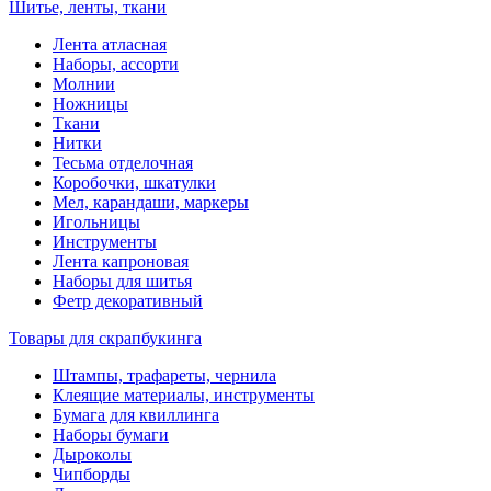
Шитье, ленты, ткани
Лента атласная
Наборы, ассорти
Молнии
Ножницы
Ткани
Нитки
Тесьма отделочная
Коробочки, шкатулки
Мел, карандаши, маркеры
Игольницы
Инструменты
Лента капроновая
Наборы для шитья
Фетр декоративный
Товары для скрапбукинга
Штампы, трафареты, чернила
Клеящие материалы, инструменты
Бумага для квиллинга
Наборы бумаги
Дыроколы
Чипборды