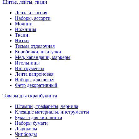
Шитье, ленты, ткани
Лента атласная
Наборы, ассорти
Молнии
Ножницы
Ткани
Нитки
Тесьма отделочная
Коробочки, шкатулки
Мел, карандаши, маркеры
Игольницы
Инструменты
Лента капроновая
Наборы для шитья
Фетр декоративный
Товары для скрапбукинга
Штампы, трафареты, чернила
Клеящие материалы, инструменты
Бумага для квиллинга
Наборы бумаги
Дыроколы
Чипборды