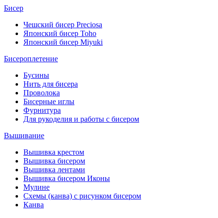
Бисер
Чешский бисер Preciosa
Японский бисер Toho
Японский бисер Miyuki
Бисероплетение
Бусины
Нить для бисера
Проволока
Бисерные иглы
Фурнитура
Для рукоделия и работы с бисером
Вышивание
Вышивка крестом
Вышивка бисером
Вышивка лентами
Вышивка бисером Иконы
Мулине
Схемы (канва) с рисунком бисером
Канва