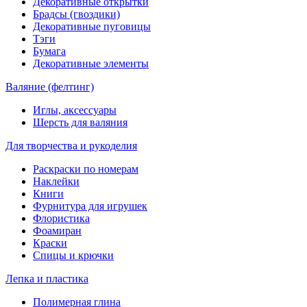
Декоративные открытки
Брадсы (гвоздики)
Декоративные пуговицы
Тэги
Бумага
Декоративные элементы
Валяние (фелтинг)
Иглы, аксессуары
Шерсть для валяния
Для творчества и рукоделия
Раскраски по номерам
Наклейки
Книги
Фурнитура для игрушек
Флористика
Фоамиран
Краски
Спицы и крючки
Лепка и пластика
Полимерная глина