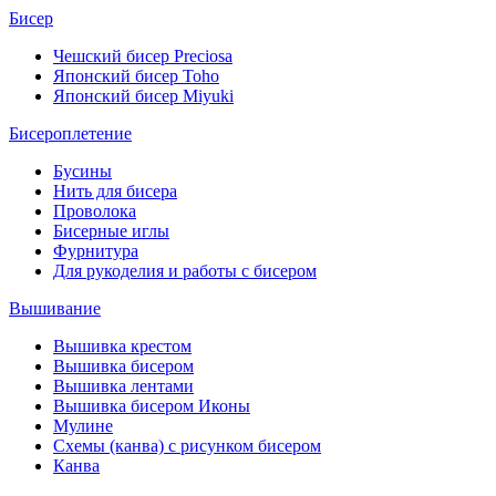
Бисер
Чешский бисер Preciosa
Японский бисер Toho
Японский бисер Miyuki
Бисероплетение
Бусины
Нить для бисера
Проволока
Бисерные иглы
Фурнитура
Для рукоделия и работы с бисером
Вышивание
Вышивка крестом
Вышивка бисером
Вышивка лентами
Вышивка бисером Иконы
Мулине
Схемы (канва) с рисунком бисером
Канва