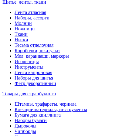
Шитье, ленты, ткани
Лента атласная
Наборы, ассорти
Молнии
Ножницы
Ткани
Нитки
Тесьма отделочная
Коробочки, шкатулки
Мел, карандаши, маркеры
Игольницы
Инструменты
Лента капроновая
Наборы для шитья
Фетр декоративный
Товары для скрапбукинга
Штампы, трафареты, чернила
Клеящие материалы, инструменты
Бумага для квиллинга
Наборы бумаги
Дыроколы
Чипборды