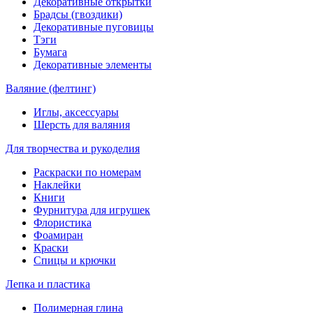
Декоративные открытки
Брадсы (гвоздики)
Декоративные пуговицы
Тэги
Бумага
Декоративные элементы
Валяние (фелтинг)
Иглы, аксессуары
Шерсть для валяния
Для творчества и рукоделия
Раскраски по номерам
Наклейки
Книги
Фурнитура для игрушек
Флористика
Фоамиран
Краски
Спицы и крючки
Лепка и пластика
Полимерная глина