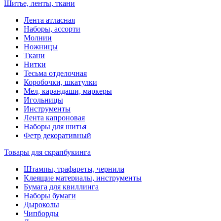
Шитье, ленты, ткани
Лента атласная
Наборы, ассорти
Молнии
Ножницы
Ткани
Нитки
Тесьма отделочная
Коробочки, шкатулки
Мел, карандаши, маркеры
Игольницы
Инструменты
Лента капроновая
Наборы для шитья
Фетр декоративный
Товары для скрапбукинга
Штампы, трафареты, чернила
Клеящие материалы, инструменты
Бумага для квиллинга
Наборы бумаги
Дыроколы
Чипборды