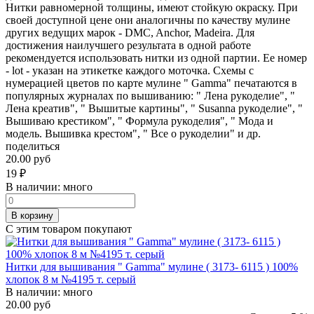
Нитки равномерной толщины, имеют стойкую окраску. При
своей доступной цене они аналогичны по качеству мулине
других ведущих марок - DMC, Anchor, Madeira. Для
достижения наилучшего результата в одной работе
рекомендуется использовать нитки из одной партии. Ее номер
- lot - указан на этикетке каждого моточка. Схемы с
нумерацией цветов по карте мулине " Gamma" печатаются в
популярных журналах по вышиванию: " Лена рукоделие", "
Лена креатив", " Вышитые картины", " Susanna рукоделие", "
Вышиваю крестиком", " Формула рукоделия", " Мода и
модель. Вышивка крестом", " Все о рукоделии" и др.
поделиться
20.00 руб
19
₽
В наличии:
много
В корзину
С этим товаром покупают
Нитки для вышивания " Gamma" мулине ( 3173- 6115 ) 100%
хлопок 8 м №4195 т. серый
В наличии:
много
20.00 руб