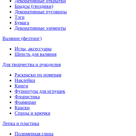
Декоративные открытки
Брадсы (гвоздики)
Декоративные пуговицы
Тэги
Бумага
Декоративные элементы
Валяние (фелтинг)
Иглы, аксессуары
Шерсть для валяния
Для творчества и рукоделия
Раскраски по номерам
Наклейки
Книги
Фурнитура для игрушек
Флористика
Фоамиран
Краски
Спицы и крючки
Лепка и пластика
Полимерная глина