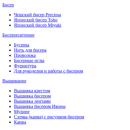
Бисер
Чешский бисер Preciosa
Японский бисер Toho
Японский бисер Miyuki
Бисероплетение
Бусины
Нить для бисера
Проволока
Бисерные иглы
Фурнитура
Для рукоделия и работы с бисером
Вышивание
Вышивка крестом
Вышивка бисером
Вышивка лентами
Вышивка бисером Иконы
Мулине
Схемы (канва) с рисунком бисером
Канва