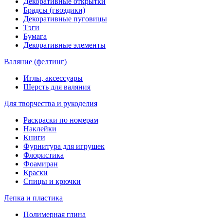
Декоративные открытки
Брадсы (гвоздики)
Декоративные пуговицы
Тэги
Бумага
Декоративные элементы
Валяние (фелтинг)
Иглы, аксессуары
Шерсть для валяния
Для творчества и рукоделия
Раскраски по номерам
Наклейки
Книги
Фурнитура для игрушек
Флористика
Фоамиран
Краски
Спицы и крючки
Лепка и пластика
Полимерная глина