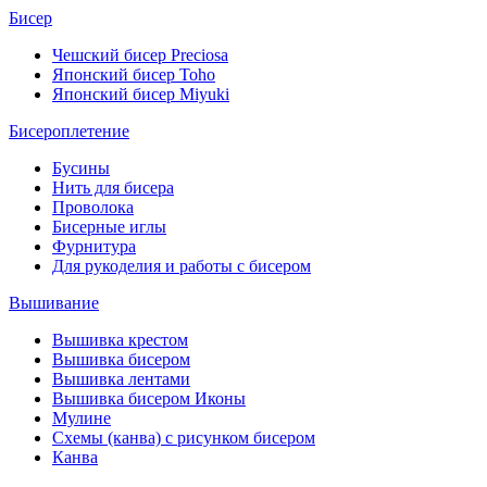
Бисер
Чешский бисер Preciosa
Японский бисер Toho
Японский бисер Miyuki
Бисероплетение
Бусины
Нить для бисера
Проволока
Бисерные иглы
Фурнитура
Для рукоделия и работы с бисером
Вышивание
Вышивка крестом
Вышивка бисером
Вышивка лентами
Вышивка бисером Иконы
Мулине
Схемы (канва) с рисунком бисером
Канва