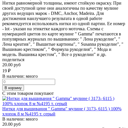
Нитки равномерной толщины, имеют стойкую окраску. При
своей доступной цене они аналогичны по качеству мулине
других ведущих марок - DMC, Anchor, Madeira. Для
достижения наилучшего результата в одной работе
рекомендуется использовать нитки из одной партии. Ее номер
- lot - указан на этикетке каждого моточка. Схемы с
нумерацией цветов по карте мулине " Gamma" печатаются в
популярных журналах по вышиванию: " Лена рукоделие", "
Лена креатив", " Вышитые картины", " Susanna рукоделие", "
Вышиваю крестиком", " Формула рукоделия", " Мода и
модель. Вышивка крестом", " Все о рукоделии" и др.
поделиться
20.00 руб
19
₽
В наличии:
много
В корзину
С этим товаром покупают
Нитки для вышивания " Gamma" мулине ( 3173- 6115 ) 100%
хлопок 8 м №4195 т. серый
В наличии:
много
20.00 руб