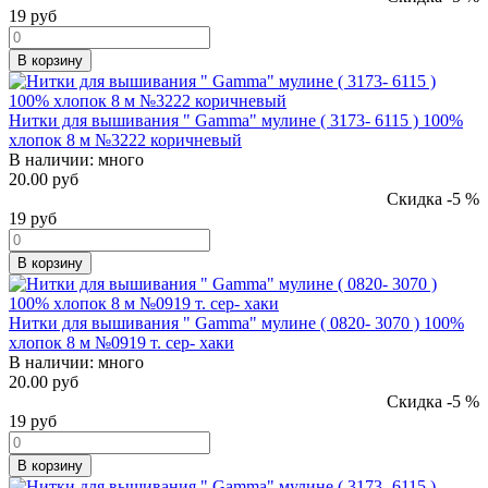
19
руб
В корзину
Нитки для вышивания " Gamma" мулине ( 3173- 6115 ) 100%
хлопок 8 м №3222 коричневый
В наличии:
много
20.00 руб
Скидка -5 %
19
руб
В корзину
Нитки для вышивания " Gamma" мулине ( 0820- 3070 ) 100%
хлопок 8 м №0919 т. сер- хаки
В наличии:
много
20.00 руб
Скидка -5 %
19
руб
В корзину