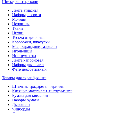
Шитье, ленты, ткани
Лента атласная
Наборы, ассорти
Молнии
Ножницы
Ткани
Нитки
Тесьма отделочная
Коробочки, шкатулки
Мел, карандаши, маркеры
Игольницы
Инструменты
Лента капроновая
Наборы для шитья
Фетр декоративный
Товары для скрапбукинга
Штампы, трафареты, чернила
Клеящие материалы, инструменты
Бумага для квиллинга
Наборы бумаги
Дыроколы
Чипборды