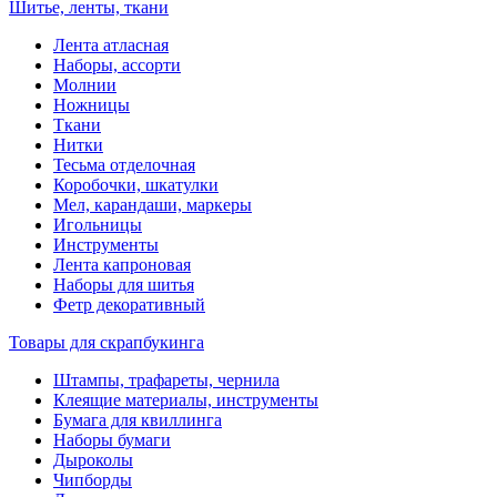
Шитье, ленты, ткани
Лента атласная
Наборы, ассорти
Молнии
Ножницы
Ткани
Нитки
Тесьма отделочная
Коробочки, шкатулки
Мел, карандаши, маркеры
Игольницы
Инструменты
Лента капроновая
Наборы для шитья
Фетр декоративный
Товары для скрапбукинга
Штампы, трафареты, чернила
Клеящие материалы, инструменты
Бумага для квиллинга
Наборы бумаги
Дыроколы
Чипборды