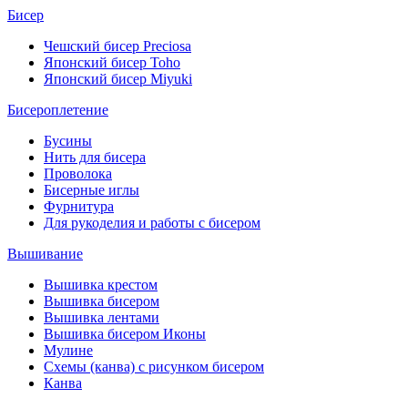
Бисер
Чешский бисер Preciosa
Японский бисер Toho
Японский бисер Miyuki
Бисероплетение
Бусины
Нить для бисера
Проволока
Бисерные иглы
Фурнитура
Для рукоделия и работы с бисером
Вышивание
Вышивка крестом
Вышивка бисером
Вышивка лентами
Вышивка бисером Иконы
Мулине
Схемы (канва) с рисунком бисером
Канва