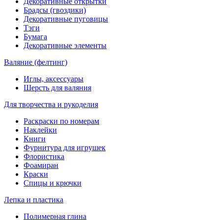
Декоративные открытки
Брадсы (гвоздики)
Декоративные пуговицы
Тэги
Бумага
Декоративные элементы
Валяние (фелтинг)
Иглы, аксессуары
Шерсть для валяния
Для творчества и рукоделия
Раскраски по номерам
Наклейки
Книги
Фурнитура для игрушек
Флористика
Фоамиран
Краски
Спицы и крючки
Лепка и пластика
Полимерная глина