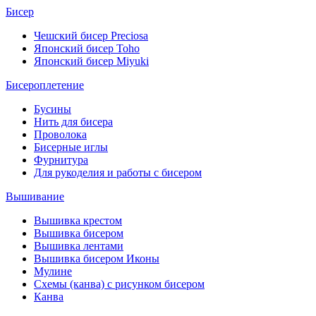
Бисер
Чешский бисер Preciosa
Японский бисер Toho
Японский бисер Miyuki
Бисероплетение
Бусины
Нить для бисера
Проволока
Бисерные иглы
Фурнитура
Для рукоделия и работы с бисером
Вышивание
Вышивка крестом
Вышивка бисером
Вышивка лентами
Вышивка бисером Иконы
Мулине
Схемы (канва) с рисунком бисером
Канва