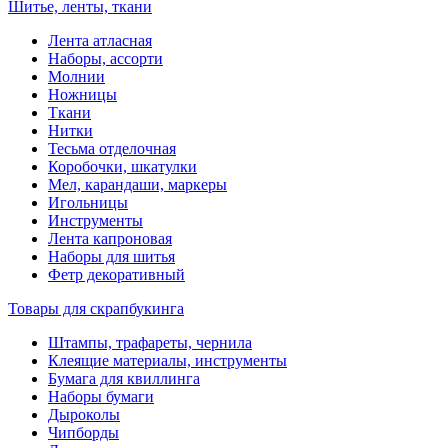
Шитье, ленты, ткани
Лента атласная
Наборы, ассорти
Молнии
Ножницы
Ткани
Нитки
Тесьма отделочная
Коробочки, шкатулки
Мел, карандаши, маркеры
Игольницы
Инструменты
Лента капроновая
Наборы для шитья
Фетр декоративный
Товары для скрапбукинга
Штампы, трафареты, чернила
Клеящие материалы, инструменты
Бумага для квиллинга
Наборы бумаги
Дыроколы
Чипборды