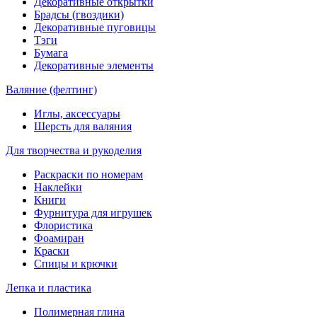
Декоративные открытки
Брадсы (гвоздики)
Декоративные пуговицы
Тэги
Бумага
Декоративные элементы
Валяние (фелтинг)
Иглы, аксессуары
Шерсть для валяния
Для творчества и рукоделия
Раскраски по номерам
Наклейки
Книги
Фурнитура для игрушек
Флористика
Фоамиран
Краски
Спицы и крючки
Лепка и пластика
Полимерная глина