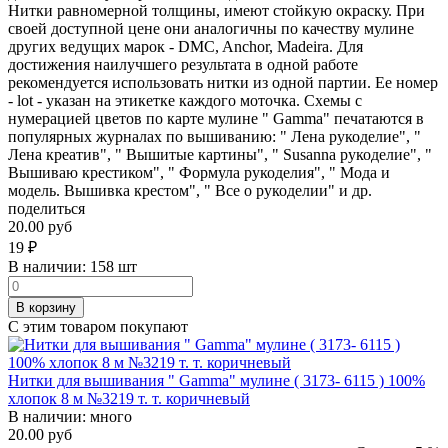
Нитки равномерной толщины, имеют стойкую окраску. При
своей доступной цене они аналогичны по качеству мулине
других ведущих марок - DMC, Anchor, Madeira. Для
достижения наилучшего результата в одной работе
рекомендуется использовать нитки из одной партии. Ее номер
- lot - указан на этикетке каждого моточка. Схемы с
нумерацией цветов по карте мулине " Gamma" печатаются в
популярных журналах по вышиванию: " Лена рукоделие", "
Лена креатив", " Вышитые картины", " Susanna рукоделие", "
Вышиваю крестиком", " Формула рукоделия", " Мода и
модель. Вышивка крестом", " Все о рукоделии" и др.
поделиться
20.00 руб
19
₽
В наличии:
158 шт
В корзину
С этим товаром покупают
Нитки для вышивания " Gamma" мулине ( 3173- 6115 ) 100%
хлопок 8 м №3219 т. т. коричневый
В наличии:
много
20.00 руб