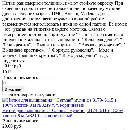
Нитки равномерной толщины, имеют стойкую окраску. При
своей доступной цене они аналогичны по качеству мулине
других ведущих марок - DMC, Anchor, Madeira. Для
достижения наилучшего результата в одной работе
рекомендуется использовать нитки из одной партии. Ее номер
- lot - указан на этикетке каждого моточка. Схемы с
нумерацией цветов по карте мулине " Gamma" печатаются в
популярных журналах по вышиванию: " Лена рукоделие", "
Лена креатив", " Вышитые картины", " Susanna рукоделие", "
Вышиваю крестиком", " Формула рукоделия", " Мода и
модель. Вышивка крестом", " Все о рукоделии" и др.
поделиться
20.00 руб
19
₽
В наличии:
много
В корзину
С этим товаром покупают
Нитки для вышивания " Gamma" мулине ( 3173- 6115 ) 100%
хлопок 8 м №3219 т. т. коричневый
В наличии:
много
20.00 руб