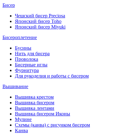
Бисер
Чешский бисер Preciosa
Японский бисер Toho
Японский бисер Miyuki
Бисероплетение
Бусины
Нить для бисера
Проволока
Бисерные иглы
Фурнитура
Для рукоделия и работы с бисером
Вышивание
Вышивка крестом
Вышивка бисером
Вышивка лентами
Вышивка бисером Иконы
Мулине
Схемы (канва) с рисунком бисером
Канва