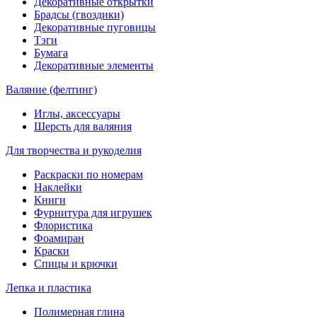
Декоративные открытки
Брадсы (гвоздики)
Декоративные пуговицы
Тэги
Бумага
Декоративные элементы
Валяние (фелтинг)
Иглы, аксессуары
Шерсть для валяния
Для творчества и рукоделия
Раскраски по номерам
Наклейки
Книги
Фурнитура для игрушек
Флористика
Фоамиран
Краски
Спицы и крючки
Лепка и пластика
Полимерная глина