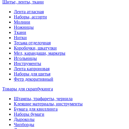
Шитье, ленты, ткани
Лента атласная
Наборы, ассорти
Молнии
Ножницы
Ткани
Нитки
Тесьма отделочная
Коробочки, шкатулки
Мел, карандаши, маркеры
Игольницы
Инструменты
Лента капроновая
Наборы для шитья
Фетр декоративный
Товары для скрапбукинга
Штампы, трафареты, чернила
Клеящие материалы, инструменты
Бумага для квиллинга
Наборы бумаги
Дыроколы
Чипборды