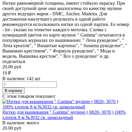
Нитки равномерной толщины, имеют стойкую окраску. При
своей доступной цене они аналогичны по качеству мулине
других ведущих марок - DMC, Anchor, Madeira. Для
достижения наилучшего результата в одной работе
рекомендуется использовать нитки из одной партии. Ее номер
- lot - указан на этикетке каждого моточка. Схемы с
нумерацией цветов по карте мулине " Gamma" печатаются в
популярных журналах по вышиванию: " Лена рукоделие", "
Лена креатив", " Вышитые картины", " Susanna рукоделие", "
Вышиваю крестиком", " Формула рукоделия", " Мода и
модель. Вышивка крестом", " Все о рукоделии" и др.
поделиться
20.00 руб
19
₽
В наличии:
142 шт
В корзину
С этим товаром покупают
Нитки для вышивания " Gamma" мулине ( 0820- 3070 ) 100%
хлопок 8 м №3032 св. шоколадный
В наличии:
много
20.00 руб