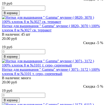
19
руб
В корзину
Нитки для вышивания " Gamma" мулине ( 0820- 3070 ) 100%
хлопок 8 м №3027 св. терракот
В наличии:
45 шт
20.00 руб
Скидка -5 %
19
руб
В корзину
Нитки для вышивания " Gamma" мулине ( 3071- 3172 ) 100%
хлопок 8 м №3101 т. серо- сиреневый
В наличии:
много
20.00 руб
Скидка -5 %
19
руб
В корзину