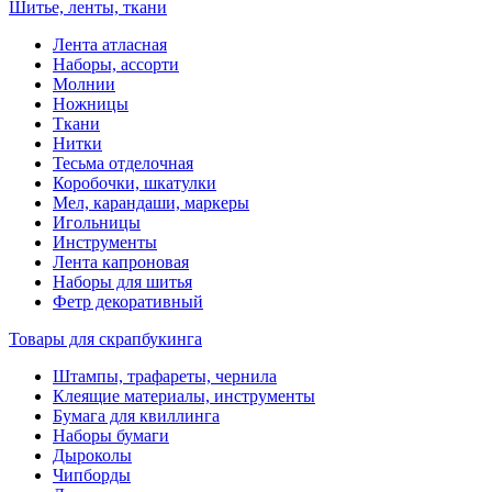
Шитье, ленты, ткани
Лента атласная
Наборы, ассорти
Молнии
Ножницы
Ткани
Нитки
Тесьма отделочная
Коробочки, шкатулки
Мел, карандаши, маркеры
Игольницы
Инструменты
Лента капроновая
Наборы для шитья
Фетр декоративный
Товары для скрапбукинга
Штампы, трафареты, чернила
Клеящие материалы, инструменты
Бумага для квиллинга
Наборы бумаги
Дыроколы
Чипборды