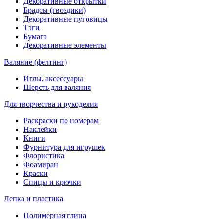
Декоративные открытки
Брадсы (гвоздики)
Декоративные пуговицы
Тэги
Бумага
Декоративные элементы
Валяние (фелтинг)
Иглы, аксессуары
Шерсть для валяния
Для творчества и рукоделия
Раскраски по номерам
Наклейки
Книги
Фурнитура для игрушек
Флористика
Фоамиран
Краски
Спицы и крючки
Лепка и пластика
Полимерная глина