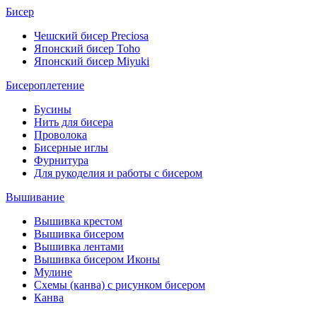
Бисер
Чешский бисер Preciosa
Японский бисер Toho
Японский бисер Miyuki
Бисероплетение
Бусины
Нить для бисера
Проволока
Бисерные иглы
Фурнитура
Для рукоделия и работы с бисером
Вышивание
Вышивка крестом
Вышивка бисером
Вышивка лентами
Вышивка бисером Иконы
Мулине
Схемы (канва) с рисунком бисером
Канва