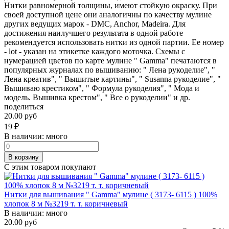
Нитки равномерной толщины, имеют стойкую окраску. При
своей доступной цене они аналогичны по качеству мулине
других ведущих марок - DMC, Anchor, Madeira. Для
достижения наилучшего результата в одной работе
рекомендуется использовать нитки из одной партии. Ее номер
- lot - указан на этикетке каждого моточка. Схемы с
нумерацией цветов по карте мулине " Gamma" печатаются в
популярных журналах по вышиванию: " Лена рукоделие", "
Лена креатив", " Вышитые картины", " Susanna рукоделие", "
Вышиваю крестиком", " Формула рукоделия", " Мода и
модель. Вышивка крестом", " Все о рукоделии" и др.
поделиться
20.00 руб
19
₽
В наличии:
много
В корзину
С этим товаром покупают
Нитки для вышивания " Gamma" мулине ( 3173- 6115 ) 100%
хлопок 8 м №3219 т. т. коричневый
В наличии:
много
20.00 руб