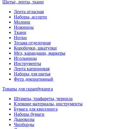
Шитье, ленты, ткани
Лента атласная
Наборы, ассорти
Молнии
Ножницы
Ткани
Нитки
Тесьма отделочная
Коробочки, шкатулки
Мел, карандаши, маркеры
Игольницы
Инструменты
Лента капроновая
Наборы для шитья
Фетр декоративный
Товары для скрапбукинга
Штампы, трафареты, чернила
Клеящие материалы, инструменты
Бумага для квиллинга
Наборы бумаги
Дыроколы
Чипборды