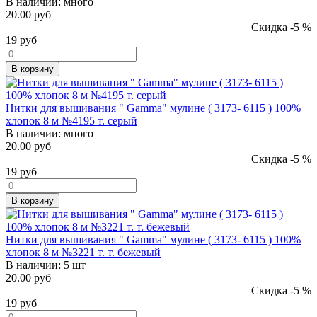
В наличии:
много
20.00 руб
Скидка -5 %
19
руб
В корзину
Нитки для вышивания " Gamma" мулине ( 3173- 6115 ) 100%
хлопок 8 м №4195 т. серый
В наличии:
много
20.00 руб
Скидка -5 %
19
руб
В корзину
Нитки для вышивания " Gamma" мулине ( 3173- 6115 ) 100%
хлопок 8 м №3221 т. т. бежевый
В наличии:
5 шт
20.00 руб
Скидка -5 %
19
руб