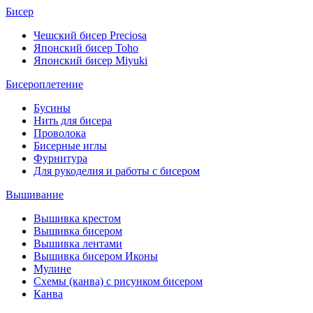
Бисер
Чешский бисер Preciosa
Японский бисер Toho
Японский бисер Miyuki
Бисероплетение
Бусины
Нить для бисера
Проволока
Бисерные иглы
Фурнитура
Для рукоделия и работы с бисером
Вышивание
Вышивка крестом
Вышивка бисером
Вышивка лентами
Вышивка бисером Иконы
Мулине
Схемы (канва) с рисунком бисером
Канва