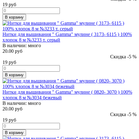
19
руб
В корзину
Нитки для вышивания " Gamma" мулине ( 3173- 6115 ) 100%
хлопок 8 м №3233 т. серый
В наличии:
много
20.00 руб
Скидка -5 %
19
руб
В корзину
Нитки для вышивания " Gamma" мулине ( 0820- 3070 ) 100%
хлопок 8 м №3034 бежевый
В наличии:
много
20.00 руб
Скидка -5 %
19
руб
В корзину