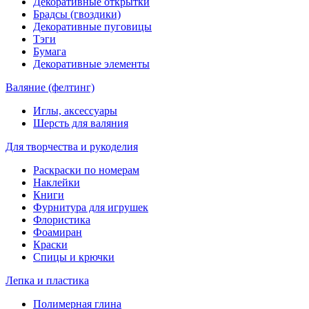
Декоративные открытки
Брадсы (гвоздики)
Декоративные пуговицы
Тэги
Бумага
Декоративные элементы
Валяние (фелтинг)
Иглы, аксессуары
Шерсть для валяния
Для творчества и рукоделия
Раскраски по номерам
Наклейки
Книги
Фурнитура для игрушек
Флористика
Фоамиран
Краски
Спицы и крючки
Лепка и пластика
Полимерная глина