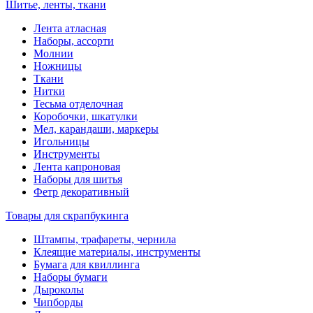
Шитье, ленты, ткани
Лента атласная
Наборы, ассорти
Молнии
Ножницы
Ткани
Нитки
Тесьма отделочная
Коробочки, шкатулки
Мел, карандаши, маркеры
Игольницы
Инструменты
Лента капроновая
Наборы для шитья
Фетр декоративный
Товары для скрапбукинга
Штампы, трафареты, чернила
Клеящие материалы, инструменты
Бумага для квиллинга
Наборы бумаги
Дыроколы
Чипборды