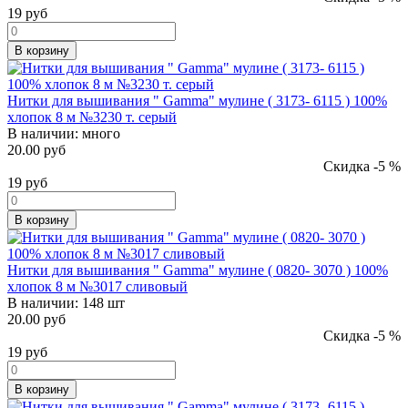
19
руб
В корзину
Нитки для вышивания " Gamma" мулине ( 3173- 6115 ) 100%
хлопок 8 м №3230 т. серый
В наличии:
много
20.00 руб
Скидка -5 %
19
руб
В корзину
Нитки для вышивания " Gamma" мулине ( 0820- 3070 ) 100%
хлопок 8 м №3017 сливовый
В наличии:
148 шт
20.00 руб
Скидка -5 %
19
руб
В корзину