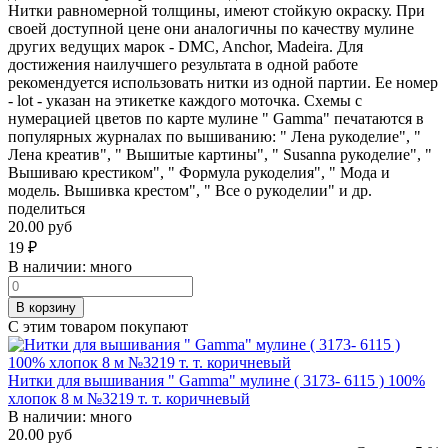
Нитки равномерной толщины, имеют стойкую окраску. При
своей доступной цене они аналогичны по качеству мулине
других ведущих марок - DMC, Anchor, Madeira. Для
достижения наилучшего результата в одной работе
рекомендуется использовать нитки из одной партии. Ее номер
- lot - указан на этикетке каждого моточка. Схемы с
нумерацией цветов по карте мулине " Gamma" печатаются в
популярных журналах по вышиванию: " Лена рукоделие", "
Лена креатив", " Вышитые картины", " Susanna рукоделие", "
Вышиваю крестиком", " Формула рукоделия", " Мода и
модель. Вышивка крестом", " Все о рукоделии" и др.
поделиться
20.00 руб
19
₽
В наличии:
много
В корзину
С этим товаром покупают
Нитки для вышивания " Gamma" мулине ( 3173- 6115 ) 100%
хлопок 8 м №3219 т. т. коричневый
В наличии:
много
20.00 руб