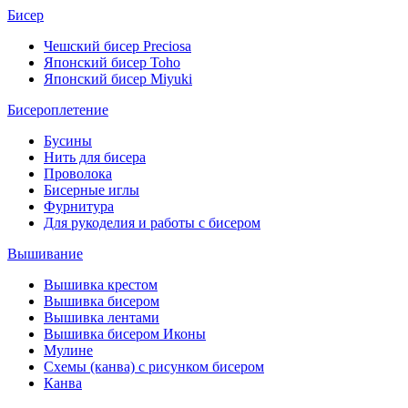
Бисер
Чешский бисер Preciosa
Японский бисер Toho
Японский бисер Miyuki
Бисероплетение
Бусины
Нить для бисера
Проволока
Бисерные иглы
Фурнитура
Для рукоделия и работы с бисером
Вышивание
Вышивка крестом
Вышивка бисером
Вышивка лентами
Вышивка бисером Иконы
Мулине
Схемы (канва) с рисунком бисером
Канва