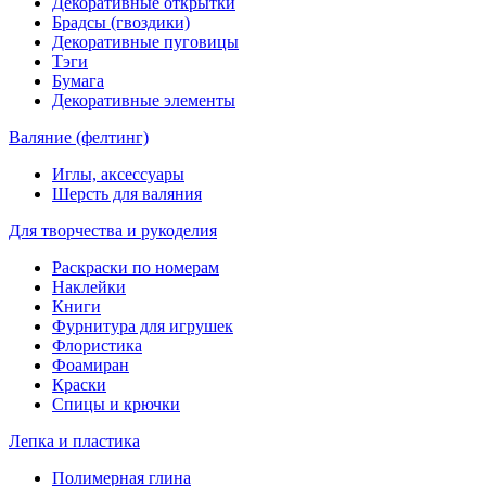
Декоративные открытки
Брадсы (гвоздики)
Декоративные пуговицы
Тэги
Бумага
Декоративные элементы
Валяние (фелтинг)
Иглы, аксессуары
Шерсть для валяния
Для творчества и рукоделия
Раскраски по номерам
Наклейки
Книги
Фурнитура для игрушек
Флористика
Фоамиран
Краски
Спицы и крючки
Лепка и пластика
Полимерная глина