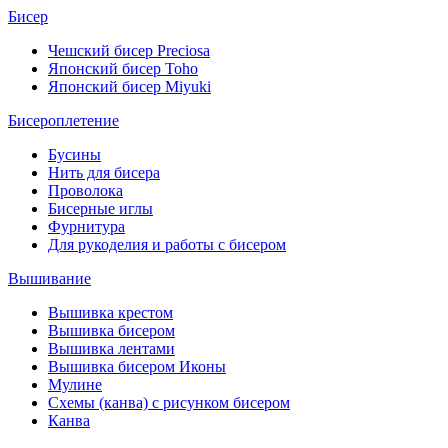
Бисер
Чешский бисер Preciosa
Японский бисер Toho
Японский бисер Miyuki
Бисероплетение
Бусины
Нить для бисера
Проволока
Бисерные иглы
Фурнитура
Для рукоделия и работы с бисером
Вышивание
Вышивка крестом
Вышивка бисером
Вышивка лентами
Вышивка бисером Иконы
Мулине
Схемы (канва) с рисунком бисером
Канва