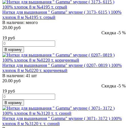
Нитки для вышивания " Gamma" мулине ( 3173- 6115 ) 100%
хлопок 8 м №4195 т. серый
В наличии:
много
20.00 руб
Скидка -5 %
19
руб
В корзину
Нитки для вышивания " Gamma" мулине ( 0207- 0819 ) 100%
хлопок 8 м №0220 т. коричневый
В наличии:
41 шт
20.00 руб
Скидка -5 %
19
руб
В корзину
Нитки для вышивания " Gamma" мулине ( 3071- 3172 ) 100%
хлопок 8 м №3120 т. т. синий