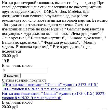
Нитки равномерной толщины, имеют стойкую окраску. При
своей доступной цене они аналогичны по качеству мулине
других ведущих марок - DMC, Anchor, Madeira. Для
достижения наилучшего результата в одной работе
рекомендуется использовать нитки из одной партии. Ее номер
- lot - указан на этикетке каждого моточка. Схемы с
нумерацией цветов по карте мулине " Gamma" печатаются в
популярных журналах по вышиванию: " Лена рукоделие", "
Лена креатив", " Вышитые картины", " Susanna рукоделие", "
Вышиваю крестиком", " Формула рукоделия", " Мода и
модель. Вышивка крестом", " Все о рукоделии" и др.
поделиться
20.00 руб
19
₽
В наличии:
много
В корзину
С этим товаром покупают
Нитки для вышивания " Gamma" мулине ( 3173- 6115 ) 100%
хлопок 8 м №3219 т. т. коричневый
В наличии:
много
20.00 руб