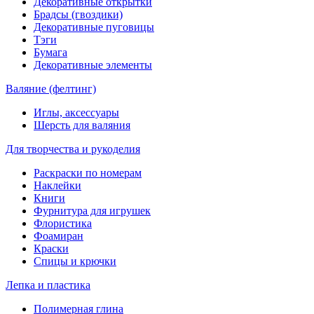
Декоративные открытки
Брадсы (гвоздики)
Декоративные пуговицы
Тэги
Бумага
Декоративные элементы
Валяние (фелтинг)
Иглы, аксессуары
Шерсть для валяния
Для творчества и рукоделия
Раскраски по номерам
Наклейки
Книги
Фурнитура для игрушек
Флористика
Фоамиран
Краски
Спицы и крючки
Лепка и пластика
Полимерная глина