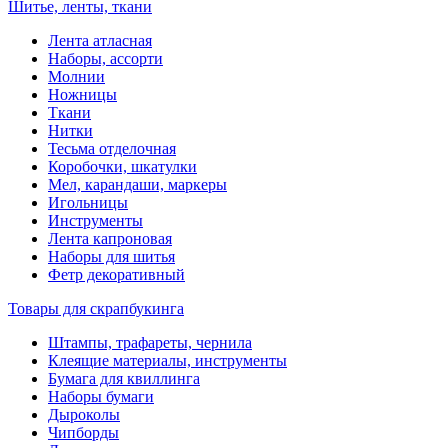
Шитье, ленты, ткани
Лента атласная
Наборы, ассорти
Молнии
Ножницы
Ткани
Нитки
Тесьма отделочная
Коробочки, шкатулки
Мел, карандаши, маркеры
Игольницы
Инструменты
Лента капроновая
Наборы для шитья
Фетр декоративный
Товары для скрапбукинга
Штампы, трафареты, чернила
Клеящие материалы, инструменты
Бумага для квиллинга
Наборы бумаги
Дыроколы
Чипборды