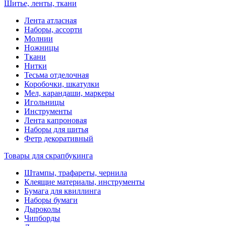
Шитье, ленты, ткани
Лента атласная
Наборы, ассорти
Молнии
Ножницы
Ткани
Нитки
Тесьма отделочная
Коробочки, шкатулки
Мел, карандаши, маркеры
Игольницы
Инструменты
Лента капроновая
Наборы для шитья
Фетр декоративный
Товары для скрапбукинга
Штампы, трафареты, чернила
Клеящие материалы, инструменты
Бумага для квиллинга
Наборы бумаги
Дыроколы
Чипборды