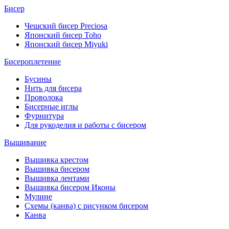
Бисер
Чешский бисер Preciosa
Японский бисер Toho
Японский бисер Miyuki
Бисероплетение
Бусины
Нить для бисера
Проволока
Бисерные иглы
Фурнитура
Для рукоделия и работы с бисером
Вышивание
Вышивка крестом
Вышивка бисером
Вышивка лентами
Вышивка бисером Иконы
Мулине
Схемы (канва) с рисунком бисером
Канва