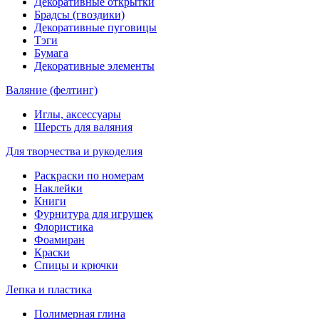
Декоративные открытки
Брадсы (гвоздики)
Декоративные пуговицы
Тэги
Бумага
Декоративные элементы
Валяние (фелтинг)
Иглы, аксессуары
Шерсть для валяния
Для творчества и рукоделия
Раскраски по номерам
Наклейки
Книги
Фурнитура для игрушек
Флористика
Фоамиран
Краски
Спицы и крючки
Лепка и пластика
Полимерная глина