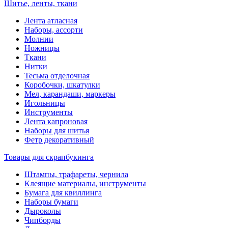
Шитье, ленты, ткани
Лента атласная
Наборы, ассорти
Молнии
Ножницы
Ткани
Нитки
Тесьма отделочная
Коробочки, шкатулки
Мел, карандаши, маркеры
Игольницы
Инструменты
Лента капроновая
Наборы для шитья
Фетр декоративный
Товары для скрапбукинга
Штампы, трафареты, чернила
Клеящие материалы, инструменты
Бумага для квиллинга
Наборы бумаги
Дыроколы
Чипборды