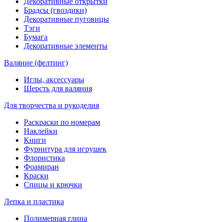
Декоративные открытки
Брадсы (гвоздики)
Декоративные пуговицы
Тэги
Бумага
Декоративные элементы
Валяние (фелтинг)
Иглы, аксессуары
Шерсть для валяния
Для творчества и рукоделия
Раскраски по номерам
Наклейки
Книги
Фурнитура для игрушек
Флористика
Фоамиран
Краски
Спицы и крючки
Лепка и пластика
Полимерная глина