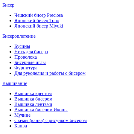
Бисер
Чешский бисер Preciosa
Японский бисер Toho
Японский бисер Miyuki
Бисероплетение
Бусины
Нить для бисера
Проволока
Бисерные иглы
Фурнитура
Для рукоделия и работы с бисером
Вышивание
Вышивка крестом
Вышивка бисером
Вышивка лентами
Вышивка бисером Иконы
Мулине
Схемы (канва) с рисунком бисером
Канва