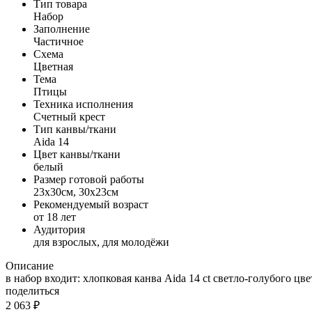
Тип товара
Набор
Заполнение
Частичное
Схема
Цветная
Тема
Птицы
Техника исполнения
Счетный крест
Тип канвы/ткани
Aida 14
Цвет канвы/ткани
белый
Размер готовой работы
23x30см, 30x23см
Рекомендуемый возраст
от 18 лет
Аудитория
для взрослых, для молодёжи
Описание
в набор входит: хлопковая канва Aida 14 ct светло-голубого цв
поделиться
2 063
₽