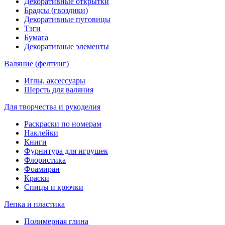
Декоративные открытки
Брадсы (гвоздики)
Декоративные пуговицы
Тэги
Бумага
Декоративные элементы
Валяние (фелтинг)
Иглы, аксессуары
Шерсть для валяния
Для творчества и рукоделия
Раскраски по номерам
Наклейки
Книги
Фурнитура для игрушек
Флористика
Фоамиран
Краски
Спицы и крючки
Лепка и пластика
Полимерная глина