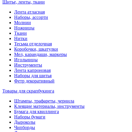
Шитье, ленты, ткани
Лента атласная
Наборы, ассорти
Молнии
Ножницы
Ткани
Нитки
Тесьма отделочная
Коробочки, шкатулки
Мел, карандаши, маркеры
Игольницы
Инструменты
Лента капроновая
Наборы для шитья
Фетр декоративный
Товары для скрапбукинга
Штампы, трафареты, чернила
Клеящие материалы, инструменты
Бумага для квиллинга
Наборы бумаги
Дыроколы
Чипборды