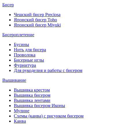
Бисер
Чешский бисер Preciosa
Японский бисер Toho
Японский бисер Miyuki
Бисероплетение
Бусины
Нить для бисера
Проволока
Бисерные иглы
Фурнитура
Для рукоделия и работы с бисером
Вышивание
Вышивка крестом
Вышивка бисером
Вышивка лентами
Вышивка бисером Иконы
Мулине
Схемы (канва) с рисунком бисером
Канва