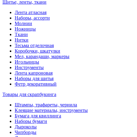
Шитье, ленты, ткани
Лента атласная
Наборы, ассорти
Молнии
Ножницы
Ткани
Нитки
Тесьма отделочная
Коробочки, шкатулки
Мел, карандаши, маркеры
Игольницы
Инструменты
Лента капроновая
Наборы для шитья
Фетр декоративный
Товары для скрапбукинга
Штампы, трафареты, чернила
Клеящие материалы, инструменты
Бумага для квиллинга
Наборы бумаги
Дыроколы
Чипборды