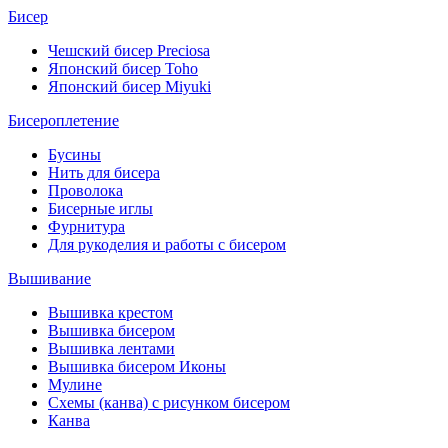
Бисер
Чешский бисер Preciosa
Японский бисер Toho
Японский бисер Miyuki
Бисероплетение
Бусины
Нить для бисера
Проволока
Бисерные иглы
Фурнитура
Для рукоделия и работы с бисером
Вышивание
Вышивка крестом
Вышивка бисером
Вышивка лентами
Вышивка бисером Иконы
Мулине
Схемы (канва) с рисунком бисером
Канва