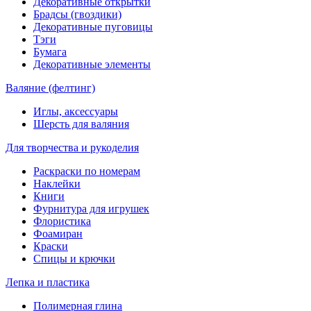
Декоративные открытки
Брадсы (гвоздики)
Декоративные пуговицы
Тэги
Бумага
Декоративные элементы
Валяние (фелтинг)
Иглы, аксессуары
Шерсть для валяния
Для творчества и рукоделия
Раскраски по номерам
Наклейки
Книги
Фурнитура для игрушек
Флористика
Фоамиран
Краски
Спицы и крючки
Лепка и пластика
Полимерная глина