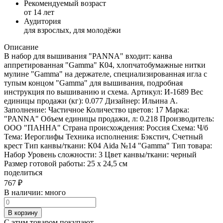
Рекомендуемый возраст
от 14 лет
Аудитория
для взрослых, для молодёжи
Описание
В набор для вышивания "PANNA" входит: канва
аппретированная "Gamma" К04, хлопчатобумажные нитки
мулине "Gamma" на держателе, специализированная игла с
тупым концом "Gamma" для вышивания, подробная
инструкция по вышиванию и схема. Артикул: И-1689 Вес
единицы продажи (кг): 0.077 Дизайнер: Ильина А.
Заполнение: Частичное Количество цветов: 17 Марка:
"PANNA" Объем единицы продажи, л: 0.218 Производитель:
ООО "ПАННА" Страна происхождения: Россия Схема: Ч/б
Тема: Иероглифы Техника исполнения: Бэкстич, Счетный
крест Тип канвы/ткани: К04 Aida №14 "Gamma" Тип товара:
Набор Уровень сложности: 3 Цвет канвы/ткани: черный
Размер готовой работы: 25 x 24,5 см
поделиться
767
₽
В наличии:
много
В корзину
С этим товаром покупают