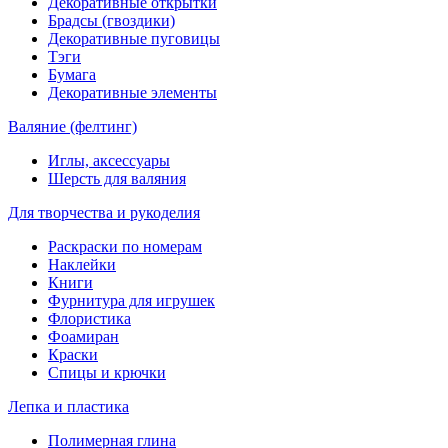
Декоративные открытки
Брадсы (гвоздики)
Декоративные пуговицы
Тэги
Бумага
Декоративные элементы
Валяние (фелтинг)
Иглы, аксессуары
Шерсть для валяния
Для творчества и рукоделия
Раскраски по номерам
Наклейки
Книги
Фурнитура для игрушек
Флористика
Фоамиран
Краски
Спицы и крючки
Лепка и пластика
Полимерная глина