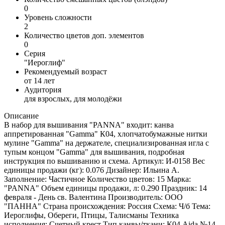
0
Уровень сложности
2
Количество цветов доп. элементов
0
Серия
"Иероглиф"
Рекомендуемый возраст
от 14 лет
Аудитория
для взрослых, для молодёжи
Описание
В набор для вышивания "PANNA" входит: канва
аппретированная "Gamma" К04, хлопчатобумажные нитки
мулине "Gamma" на держателе, специализированная игла с
тупым концом "Gamma" для вышивания, подробная
инструкция по вышиванию и схема. Артикул: И-0158 Вес
единицы продажи (кг): 0.076 Дизайнер: Ильина А.
Заполнение: Частичное Количество цветов: 15 Марка:
"PANNA" Объем единицы продажи, л: 0.290 Праздник: 14
февраля - День св. Валентина Производитель: ООО
"ПАННА" Страна происхождения: Россия Схема: Ч/б Тема:
Иероглифы, Обереги, Птицы, Талисманы Техника
исполнения: Счетный крест Тип канвы/ткани: К04 Aida №14