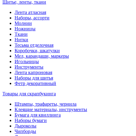
Шитье, ленты, ткани
Лента атласная
Наборы, ассорти
Молнии
Ножницы
Ткани
Нитки
Тесьма отделочная
Коробочки, шкатулки
Мел, карандаши, маркеры
Игольницы
Инструменты
Лента капроновая
Наборы для шитья
Фетр декоративный
Товары для скрапбукинга
Штампы, трафареты, чернила
Клеящие материалы, инструменты
Бумага для квиллинга
Наборы бумаги
Дыроколы
Чипборды