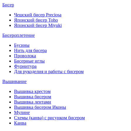
Бисер
Чешский бисер Preciosa
Японский бисер Toho
Японский бисер Miyuki
Бисероплетение
Бусины
Нить для бисера
Проволока
Бисерные иглы
Фурнитура
Для рукоделия и работы с бисером
Вышивание
Вышивка крестом
Вышивка бисером
Вышивка лентами
Вышивка бисером Иконы
Мулине
Схемы (канва) с рисунком бисером
Канва