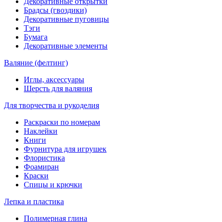
Декоративные открытки
Брадсы (гвоздики)
Декоративные пуговицы
Тэги
Бумага
Декоративные элементы
Валяние (фелтинг)
Иглы, аксессуары
Шерсть для валяния
Для творчества и рукоделия
Раскраски по номерам
Наклейки
Книги
Фурнитура для игрушек
Флористика
Фоамиран
Краски
Спицы и крючки
Лепка и пластика
Полимерная глина