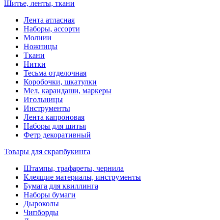
Шитье, ленты, ткани
Лента атласная
Наборы, ассорти
Молнии
Ножницы
Ткани
Нитки
Тесьма отделочная
Коробочки, шкатулки
Мел, карандаши, маркеры
Игольницы
Инструменты
Лента капроновая
Наборы для шитья
Фетр декоративный
Товары для скрапбукинга
Штампы, трафареты, чернила
Клеящие материалы, инструменты
Бумага для квиллинга
Наборы бумаги
Дыроколы
Чипборды