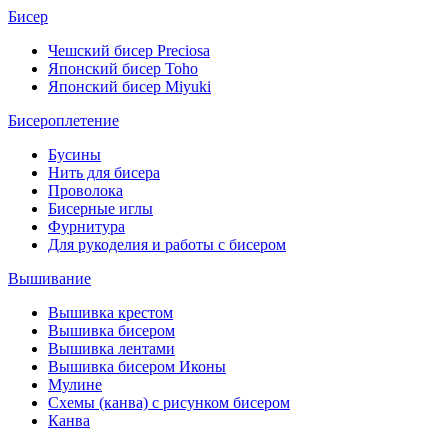
Бисер
Чешский бисер Preciosa
Японский бисер Toho
Японский бисер Miyuki
Бисероплетение
Бусины
Нить для бисера
Проволока
Бисерные иглы
Фурнитура
Для рукоделия и работы с бисером
Вышивание
Вышивка крестом
Вышивка бисером
Вышивка лентами
Вышивка бисером Иконы
Мулине
Схемы (канва) с рисунком бисером
Канва