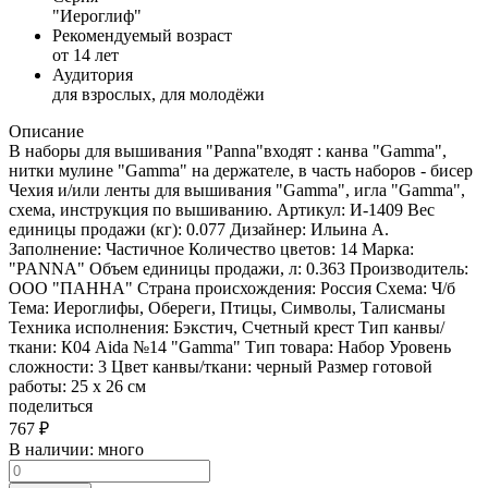
"Иероглиф"
Рекомендуемый возраст
от 14 лет
Аудитория
для взрослых, для молодёжи
Описание
В наборы для вышивания "Panna"входят : канва "Gamma",
нитки мулине "Gamma" на держателе, в часть наборов - бисер
Чехия и/или ленты для вышивания "Gamma", игла "Gamma",
схема, инструкция по вышиванию. Артикул: И-1409 Вес
единицы продажи (кг): 0.077 Дизайнер: Ильина А.
Заполнение: Частичное Количество цветов: 14 Марка:
"PANNA" Объем единицы продажи, л: 0.363 Производитель:
ООО "ПАННА" Страна происхождения: Россия Схема: Ч/б
Тема: Иероглифы, Обереги, Птицы, Символы, Талисманы
Техника исполнения: Бэкстич, Счетный крест Тип канвы/
ткани: К04 Aida №14 "Gamma" Тип товара: Набор Уровень
сложности: 3 Цвет канвы/ткани: черный Размер готовой
работы: 25 x 26 см
поделиться
767
₽
В наличии:
много