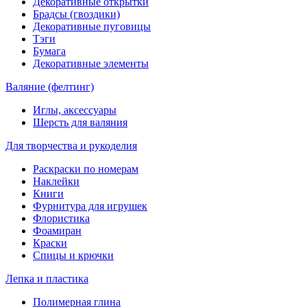
Декоративные открытки
Брадсы (гвоздики)
Декоративные пуговицы
Тэги
Бумага
Декоративные элементы
Валяние (фелтинг)
Иглы, аксессуары
Шерсть для валяния
Для творчества и рукоделия
Раскраски по номерам
Наклейки
Книги
Фурнитура для игрушек
Флористика
Фоамиран
Краски
Спицы и крючки
Лепка и пластика
Полимерная глина