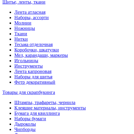
Шитье, ленты, ткани
Лента атласная
Наборы, ассорти
Молнии
Ножницы
Ткани
Нитки
Тесьма отделочная
Коробочки, шкатулки
Мел, карандаши, маркеры
Игольницы
Инструменты
Лента капроновая
Наборы для шитья
Фетр декоративный
Товары для скрапбукинга
Штампы, трафареты, чернила
Клеящие материалы, инструменты
Бумага для квиллинга
Наборы бумаги
Дыроколы
Чипборды