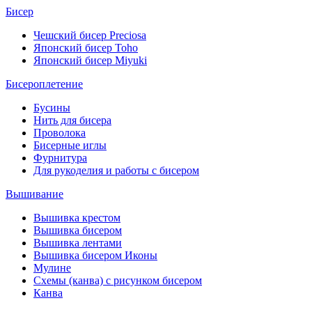
Бисер
Чешский бисер Preciosa
Японский бисер Toho
Японский бисер Miyuki
Бисероплетение
Бусины
Нить для бисера
Проволока
Бисерные иглы
Фурнитура
Для рукоделия и работы с бисером
Вышивание
Вышивка крестом
Вышивка бисером
Вышивка лентами
Вышивка бисером Иконы
Мулине
Схемы (канва) с рисунком бисером
Канва