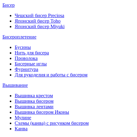
Бисер
Чешский бисер Preciosa
Японский бисер Toho
Японский бисер Miyuki
Бисероплетение
Бусины
Нить для бисера
Проволока
Бисерные иглы
Фурнитура
Для рукоделия и работы с бисером
Вышивание
Вышивка крестом
Вышивка бисером
Вышивка лентами
Вышивка бисером Иконы
Мулине
Схемы (канва) с рисунком бисером
Канва