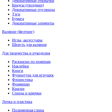
Декоративные открытки
Брадсы (гвоздики)
Декоративные пуговицы
Тэги
Бумага
Декоративные элементы
Валяние (фелтинг)
Иглы, аксессуары
Шерсть для валяния
Для творчества и рукоделия
Раскраски по номерам
Наклейки
Книги
Фурнитура для игрушек
Флористика
Фоамиран
Краски
Спицы и крючки
Лепка и пластика
Полимерная глина