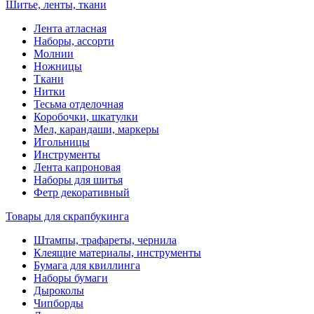
Шитье, ленты, ткани
Лента атласная
Наборы, ассорти
Молнии
Ножницы
Ткани
Нитки
Тесьма отделочная
Коробочки, шкатулки
Мел, карандаши, маркеры
Игольницы
Инструменты
Лента капроновая
Наборы для шитья
Фетр декоративный
Товары для скрапбукинга
Штампы, трафареты, чернила
Клеящие материалы, инструменты
Бумага для квиллинга
Наборы бумаги
Дыроколы
Чипборды