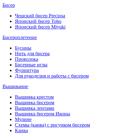
Бисер
Чешский бисер Preciosa
Японский бисер Toho
Японский бисер Miyuki
Бисероплетение
Бусины
Нить для бисера
Проволока
Бисерные иглы
Фурнитура
Для рукоделия и работы с бисером
Вышивание
Вышивка крестом
Вышивка бисером
Вышивка лентами
Вышивка бисером Иконы
Мулине
Схемы (канва) с рисунком бисером
Канва