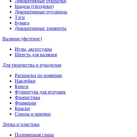
Декоративные открытки
Брадсы (гвоздики)
Декоративные пуговицы
Тэги
Бумага
Декоративные элементы
Валяние (фелтинг)
Иглы, аксессуары
Шерсть для валяния
Для творчества и рукоделия
Раскраски по номерам
Наклейки
Книги
Фурнитура для игрушек
Флористика
Фоамиран
Краски
Спицы и крючки
Лепка и пластика
Полимерная глина