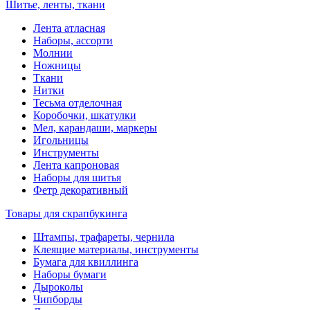
Шитье, ленты, ткани
Лента атласная
Наборы, ассорти
Молнии
Ножницы
Ткани
Нитки
Тесьма отделочная
Коробочки, шкатулки
Мел, карандаши, маркеры
Игольницы
Инструменты
Лента капроновая
Наборы для шитья
Фетр декоративный
Товары для скрапбукинга
Штампы, трафареты, чернила
Клеящие материалы, инструменты
Бумага для квиллинга
Наборы бумаги
Дыроколы
Чипборды