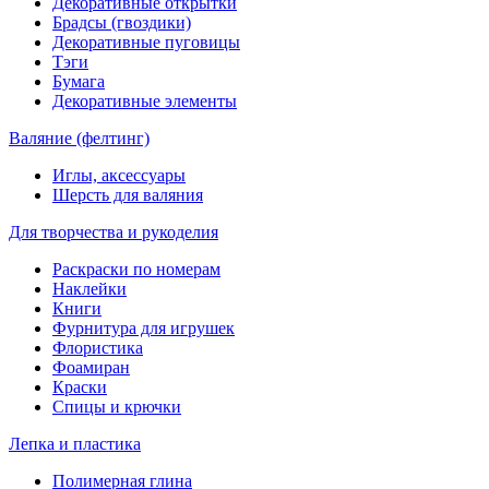
Декоративные открытки
Брадсы (гвоздики)
Декоративные пуговицы
Тэги
Бумага
Декоративные элементы
Валяние (фелтинг)
Иглы, аксессуары
Шерсть для валяния
Для творчества и рукоделия
Раскраски по номерам
Наклейки
Книги
Фурнитура для игрушек
Флористика
Фоамиран
Краски
Спицы и крючки
Лепка и пластика
Полимерная глина