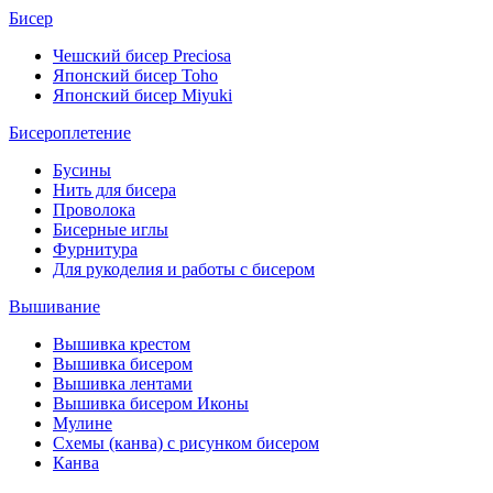
Бисер
Чешский бисер Preciosa
Японский бисер Toho
Японский бисер Miyuki
Бисероплетение
Бусины
Нить для бисера
Проволока
Бисерные иглы
Фурнитура
Для рукоделия и работы с бисером
Вышивание
Вышивка крестом
Вышивка бисером
Вышивка лентами
Вышивка бисером Иконы
Мулине
Схемы (канва) с рисунком бисером
Канва