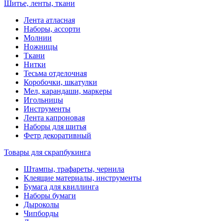
Шитье, ленты, ткани
Лента атласная
Наборы, ассорти
Молнии
Ножницы
Ткани
Нитки
Тесьма отделочная
Коробочки, шкатулки
Мел, карандаши, маркеры
Игольницы
Инструменты
Лента капроновая
Наборы для шитья
Фетр декоративный
Товары для скрапбукинга
Штампы, трафареты, чернила
Клеящие материалы, инструменты
Бумага для квиллинга
Наборы бумаги
Дыроколы
Чипборды