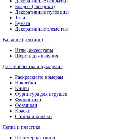
Декоративные открытки
Брадсы (гвоздики)
Декоративные пуговицы
Тэги
Бумага
Декоративные элементы
Валяние (фелтинг)
Иглы, аксессуары
Шерсть для валяния
Для творчества и рукоделия
Раскраски по номерам
Наклейки
Книги
Фурнитура для игрушек
Флористика
Фоамиран
Краски
Спицы и крючки
Лепка и пластика
Полимерная глина