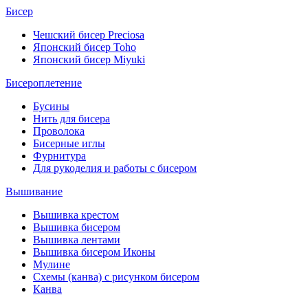
Бисер
Чешский бисер Preciosa
Японский бисер Toho
Японский бисер Miyuki
Бисероплетение
Бусины
Нить для бисера
Проволока
Бисерные иглы
Фурнитура
Для рукоделия и работы с бисером
Вышивание
Вышивка крестом
Вышивка бисером
Вышивка лентами
Вышивка бисером Иконы
Мулине
Схемы (канва) с рисунком бисером
Канва