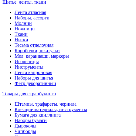
Шитье, ленты, ткани
Лента атласная
Наборы, ассорти
Молнии
Ножницы
Ткани
Нитки
Тесьма отделочная
Коробочки, шкатулки
Мел, карандаши, маркеры
Игольницы
Инструменты
Лента капроновая
Наборы для шитья
Фетр декоративный
Товары для скрапбукинга
Штампы, трафареты, чернила
Клеящие материалы, инструменты
Бумага для квиллинга
Наборы бумаги
Дыроколы
Чипборды