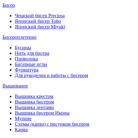
Бисер
Чешский бисер Preciosa
Японский бисер Toho
Японский бисер Miyuki
Бисероплетение
Бусины
Нить для бисера
Проволока
Бисерные иглы
Фурнитура
Для рукоделия и работы с бисером
Вышивание
Вышивка крестом
Вышивка бисером
Вышивка лентами
Вышивка бисером Иконы
Мулине
Схемы (канва) с рисунком бисером
Канва