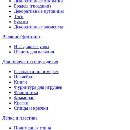
Декоративные открытки
Брадсы (гвоздики)
Декоративные пуговицы
Тэги
Бумага
Декоративные элементы
Валяние (фелтинг)
Иглы, аксессуары
Шерсть для валяния
Для творчества и рукоделия
Раскраски по номерам
Наклейки
Книги
Фурнитура для игрушек
Флористика
Фоамиран
Краски
Спицы и крючки
Лепка и пластика
Полимерная глина