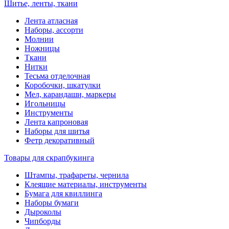
Шитье, ленты, ткани
Лента атласная
Наборы, ассорти
Молнии
Ножницы
Ткани
Нитки
Тесьма отделочная
Коробочки, шкатулки
Мел, карандаши, маркеры
Игольницы
Инструменты
Лента капроновая
Наборы для шитья
Фетр декоративный
Товары для скрапбукинга
Штампы, трафареты, чернила
Клеящие материалы, инструменты
Бумага для квиллинга
Наборы бумаги
Дыроколы
Чипборды