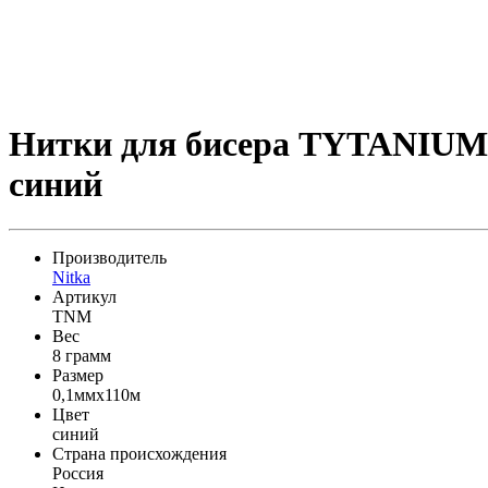
Нитки для бисера TYTANIUM T
синий
Производитель
Nitka
Артикул
TNM
Вес
8 грамм
Размер
0,1ммx110м
Цвет
синий
Страна происхождения
Россия