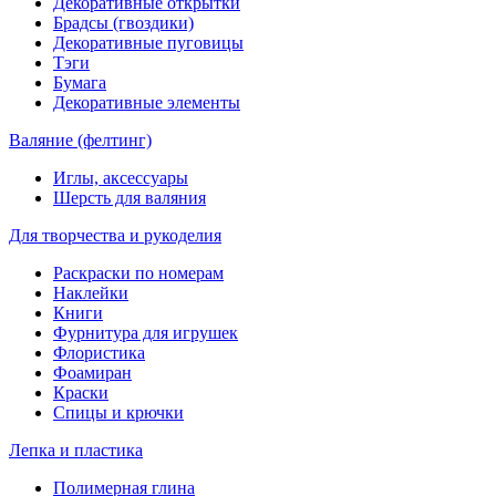
Декоративные открытки
Брадсы (гвоздики)
Декоративные пуговицы
Тэги
Бумага
Декоративные элементы
Валяние (фелтинг)
Иглы, аксессуары
Шерсть для валяния
Для творчества и рукоделия
Раскраски по номерам
Наклейки
Книги
Фурнитура для игрушек
Флористика
Фоамиран
Краски
Спицы и крючки
Лепка и пластика
Полимерная глина