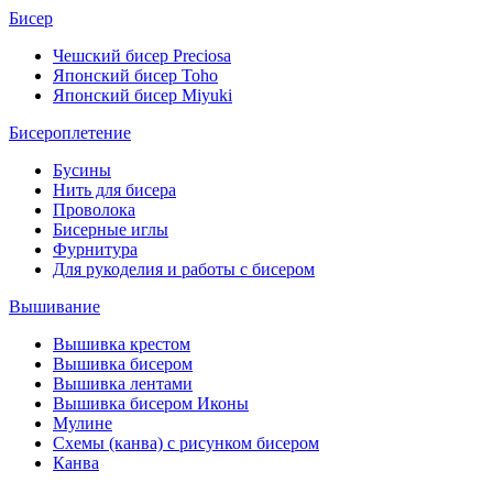
Бисер
Чешский бисер Preciosa
Японский бисер Toho
Японский бисер Miyuki
Бисероплетение
Бусины
Нить для бисера
Проволока
Бисерные иглы
Фурнитура
Для рукоделия и работы с бисером
Вышивание
Вышивка крестом
Вышивка бисером
Вышивка лентами
Вышивка бисером Иконы
Мулине
Схемы (канва) с рисунком бисером
Канва