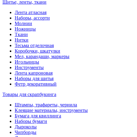
Шитье, ленты, ткани
Лента атласная
Наборы, ассорти
Молнии
Ножницы
Ткани
Нитки
Тесьма отделочная
Коробочки, шкатулки
Мел, карандаши, маркеры
Игольницы
Инструменты
Лента капроновая
Наборы для шитья
Фетр декоративный
Товары для скрапбукинга
Штампы, трафареты, чернила
Клеящие материалы, инструменты
Бумага для квиллинга
Наборы бумаги
Дыроколы
Чипборды