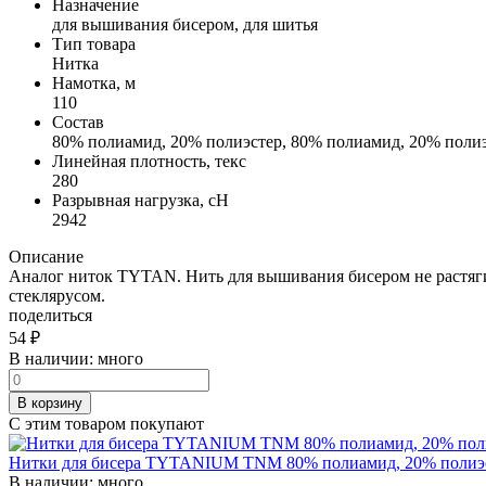
Назначение
для вышивания бисером, для шитья
Тип товара
Нитка
Намотка, м
110
Состав
80% полиамид, 20% полиэстер, 80% полиамид, 20% поли
Линейная плотность, текс
280
Разрывная нагрузка, сН
2942
Описание
Аналог ниток TYTAN. Нить для вышивания бисером не растягив
стеклярусом.
поделиться
54
₽
В наличии:
много
В корзину
С этим товаром покупают
Нитки для бисера TYTANIUM TNM 80% полиамид, 20% полиэсте
В наличии:
много