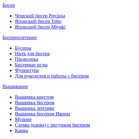
Бисер
Чешский бисер Preciosa
Японский бисер Toho
Японский бисер Miyuki
Бисероплетение
Бусины
Нить для бисера
Проволока
Бисерные иглы
Фурнитура
Для рукоделия и работы с бисером
Вышивание
Вышивка крестом
Вышивка бисером
Вышивка лентами
Вышивка бисером Иконы
Мулине
Схемы (канва) с рисунком бисером
Канва