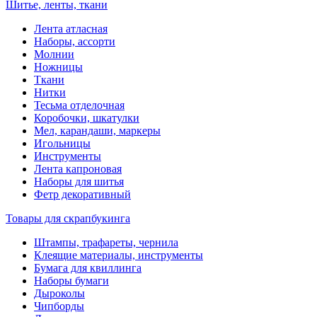
Шитье, ленты, ткани
Лента атласная
Наборы, ассорти
Молнии
Ножницы
Ткани
Нитки
Тесьма отделочная
Коробочки, шкатулки
Мел, карандаши, маркеры
Игольницы
Инструменты
Лента капроновая
Наборы для шитья
Фетр декоративный
Товары для скрапбукинга
Штампы, трафареты, чернила
Клеящие материалы, инструменты
Бумага для квиллинга
Наборы бумаги
Дыроколы
Чипборды