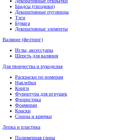
Декоративные открытки
Брадсы (гвоздики)
Декоративные пуговицы
Тэги
Бумага
Декоративные элементы
Валяние (фелтинг)
Иглы, аксессуары
Шерсть для валяния
Для творчества и рукоделия
Раскраски по номерам
Наклейки
Книги
Фурнитура для игрушек
Флористика
Фоамиран
Краски
Спицы и крючки
Лепка и пластика
Полимерная глина