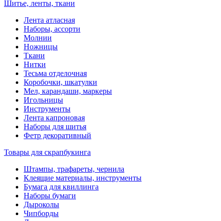
Шитье, ленты, ткани
Лента атласная
Наборы, ассорти
Молнии
Ножницы
Ткани
Нитки
Тесьма отделочная
Коробочки, шкатулки
Мел, карандаши, маркеры
Игольницы
Инструменты
Лента капроновая
Наборы для шитья
Фетр декоративный
Товары для скрапбукинга
Штампы, трафареты, чернила
Клеящие материалы, инструменты
Бумага для квиллинга
Наборы бумаги
Дыроколы
Чипборды