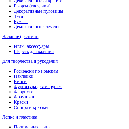
Декоративные открытки
Брадсы (гвоздики)
Декоративные пуговицы
Тэги
Бумага
Декоративные элементы
Валяние (фелтинг)
Иглы, аксессуары
Шерсть для валяния
Для творчества и рукоделия
Раскраски по номерам
Наклейки
Книги
Фурнитура для игрушек
Флористика
Фоамиран
Краски
Спицы и крючки
Лепка и пластика
Полимерная глина