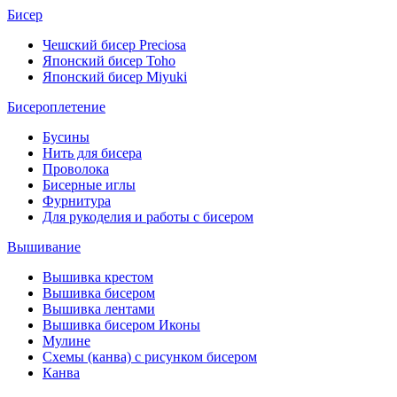
Бисер
Чешский бисер Preciosa
Японский бисер Toho
Японский бисер Miyuki
Бисероплетение
Бусины
Нить для бисера
Проволока
Бисерные иглы
Фурнитура
Для рукоделия и работы с бисером
Вышивание
Вышивка крестом
Вышивка бисером
Вышивка лентами
Вышивка бисером Иконы
Мулине
Схемы (канва) с рисунком бисером
Канва