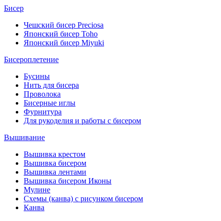
Бисер
Чешский бисер Preciosa
Японский бисер Toho
Японский бисер Miyuki
Бисероплетение
Бусины
Нить для бисера
Проволока
Бисерные иглы
Фурнитура
Для рукоделия и работы с бисером
Вышивание
Вышивка крестом
Вышивка бисером
Вышивка лентами
Вышивка бисером Иконы
Мулине
Схемы (канва) с рисунком бисером
Канва