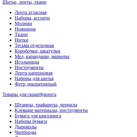
Шитье, ленты, ткани
Лента атласная
Наборы, ассорти
Молнии
Ножницы
Ткани
Нитки
Тесьма отделочная
Коробочки, шкатулки
Мел, карандаши, маркеры
Игольницы
Инструменты
Лента капроновая
Наборы для шитья
Фетр декоративный
Товары для скрапбукинга
Штампы, трафареты, чернила
Клеящие материалы, инструменты
Бумага для квиллинга
Наборы бумаги
Дыроколы
Чипборды