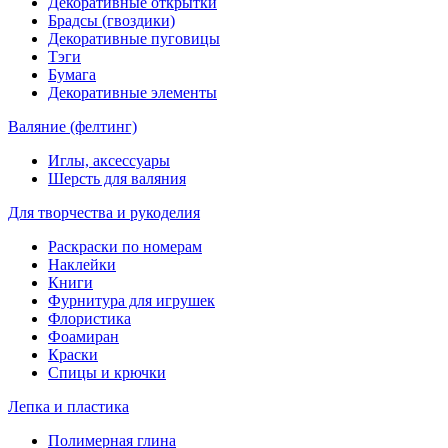
Декоративные открытки
Брадсы (гвоздики)
Декоративные пуговицы
Тэги
Бумага
Декоративные элементы
Валяние (фелтинг)
Иглы, аксессуары
Шерсть для валяния
Для творчества и рукоделия
Раскраски по номерам
Наклейки
Книги
Фурнитура для игрушек
Флористика
Фоамиран
Краски
Спицы и крючки
Лепка и пластика
Полимерная глина