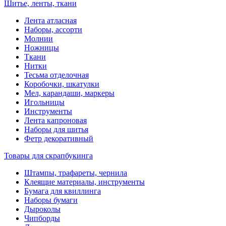
Шитье, ленты, ткани
Лента атласная
Наборы, ассорти
Молнии
Ножницы
Ткани
Нитки
Тесьма отделочная
Коробочки, шкатулки
Мел, карандаши, маркеры
Игольницы
Инструменты
Лента капроновая
Наборы для шитья
Фетр декоративный
Товары для скрапбукинга
Штампы, трафареты, чернила
Клеящие материалы, инструменты
Бумага для квиллинга
Наборы бумаги
Дыроколы
Чипборды