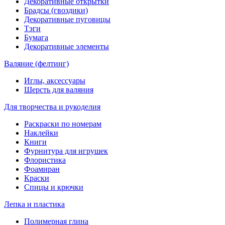
Декоративные открытки
Брадсы (гвоздики)
Декоративные пуговицы
Тэги
Бумага
Декоративные элементы
Валяние (фелтинг)
Иглы, аксессуары
Шерсть для валяния
Для творчества и рукоделия
Раскраски по номерам
Наклейки
Книги
Фурнитура для игрушек
Флористика
Фоамиран
Краски
Спицы и крючки
Лепка и пластика
Полимерная глина