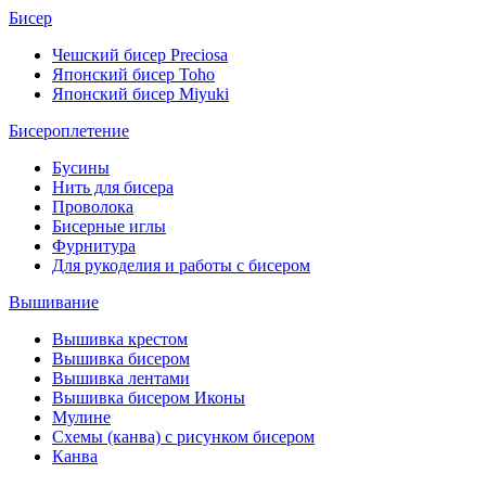
Бисер
Чешский бисер Preciosa
Японский бисер Toho
Японский бисер Miyuki
Бисероплетение
Бусины
Нить для бисера
Проволока
Бисерные иглы
Фурнитура
Для рукоделия и работы с бисером
Вышивание
Вышивка крестом
Вышивка бисером
Вышивка лентами
Вышивка бисером Иконы
Мулине
Схемы (канва) с рисунком бисером
Канва