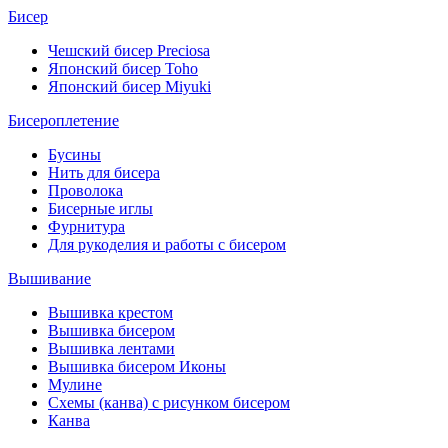
Бисер
Чешский бисер Preciosa
Японский бисер Toho
Японский бисер Miyuki
Бисероплетение
Бусины
Нить для бисера
Проволока
Бисерные иглы
Фурнитура
Для рукоделия и работы с бисером
Вышивание
Вышивка крестом
Вышивка бисером
Вышивка лентами
Вышивка бисером Иконы
Мулине
Схемы (канва) с рисунком бисером
Канва