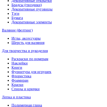
Декоративные открытки
Брадсы (гвоздики)
Декоративные пуговицы
Тэги
Бумага
Декоративные элементы
Валяние (фелтинг)
Иглы, аксессуары
Шерсть для валяния
Для творчества и рукоделия
Раскраски по номерам
Наклейки
Книги
Фурнитура для игрушек
Флористика
Фоамиран
Краски
Спицы и крючки
Лепка и пластика
Полимерная глина