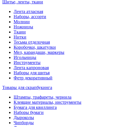
Шитье, ленты, ткани
Лента атласная
Наборы, ассорти
Молнии
Ножницы
Ткани
Нитки
Тесьма отделочная
Коробочки, шкатулки
Мел, карандаши, маркеры
Игольницы
Инструменты
Лента капроновая
Наборы для шитья
Фетр декоративный
Товары для скрапбукинга
Штампы, трафареты, чернила
Клеящие материалы, инструменты
Бумага для квиллинга
Наборы бумаги
Дыроколы
Чипборды