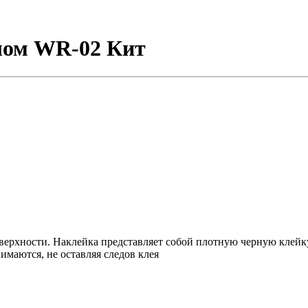
елом WR-02 Кит
ерхности. Наклейка представляет собой плотную черную клейку
имаются, не оставляя следов клея