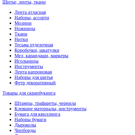
Шитье, ленты, ткани
Лента атласная
Наборы, ассорти
Молнии
Ножницы
Ткани
Нитки
Тесьма отделочная
Коробочки, шкатулки
Мел, карандаши, маркеры
Игольницы
Инструменты
Лента капроновая
Наборы для шитья
Фетр декоративный
Товары для скрапбукинга
Штампы, трафареты, чернила
Клеящие материалы, инструменты
Бумага для квиллинга
Наборы бумаги
Дыроколы
Чипборды