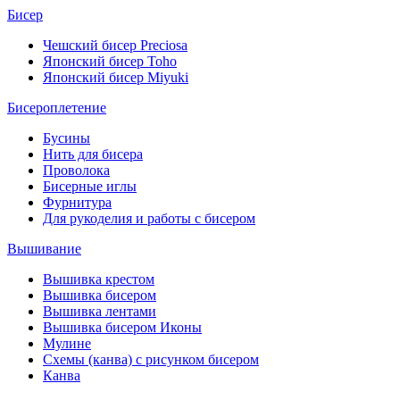
Бисер
Чешский бисер Preciosa
Японский бисер Toho
Японский бисер Miyuki
Бисероплетение
Бусины
Нить для бисера
Проволока
Бисерные иглы
Фурнитура
Для рукоделия и работы с бисером
Вышивание
Вышивка крестом
Вышивка бисером
Вышивка лентами
Вышивка бисером Иконы
Мулине
Схемы (канва) с рисунком бисером
Канва