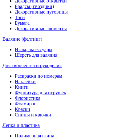
Декоративные открытки
Брадсы (гвоздики)
Декоративные пуговицы
Тэги
Бумага
Декоративные элементы
Валяние (фелтинг)
Иглы, аксессуары
Шерсть для валяния
Для творчества и рукоделия
Раскраски по номерам
Наклейки
Книги
Фурнитура для игрушек
Флористика
Фоамиран
Краски
Спицы и крючки
Лепка и пластика
Полимерная глина