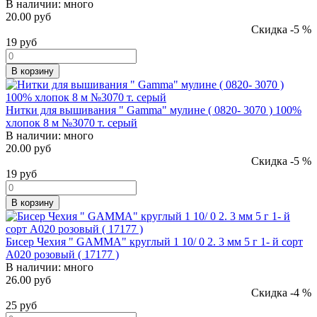
В наличии:
много
20.00 руб
Скидка -5 %
19
руб
В корзину
Нитки для вышивания " Gamma" мулине ( 0820- 3070 ) 100%
хлопок 8 м №3070 т. серый
В наличии:
много
20.00 руб
Скидка -5 %
19
руб
В корзину
Бисер Чехия " GAMMA" круглый 1 10/ 0 2. 3 мм 5 г 1- й сорт
A020 розовый ( 17177 )
В наличии:
много
26.00 руб
Скидка -4 %
25
руб