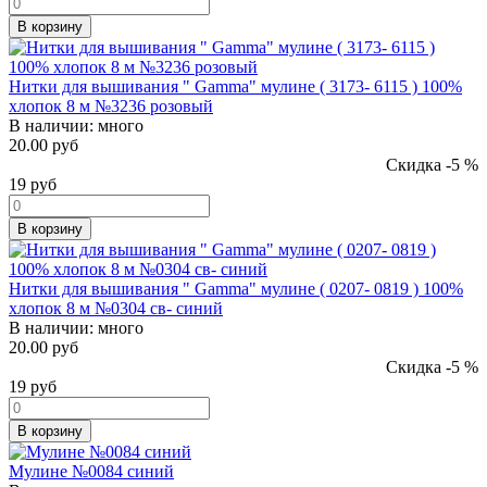
В корзину
Нитки для вышивания " Gamma" мулине ( 3173- 6115 ) 100%
хлопок 8 м №3236 розовый
В наличии:
много
20.00 руб
Скидка -5 %
19
руб
В корзину
Нитки для вышивания " Gamma" мулине ( 0207- 0819 ) 100%
хлопок 8 м №0304 св- синий
В наличии:
много
20.00 руб
Скидка -5 %
19
руб
В корзину
Мулине №0084 синий