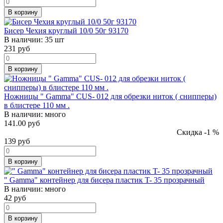
В корзину
Бисер Чехия круглый 10/0 50г 93170
В наличии:
35 шт
231
руб
В корзину
Ножницы " Gamma" CUS- 012 для обрезки ниток ( снипперы)
в блистере 110 мм .
В наличии:
много
141.00 руб
Скидка -1 %
139
руб
В корзину
" Gamma" контейнер для бисера пластик T- 35 прозрачный
В наличии:
много
42
руб
В корзину