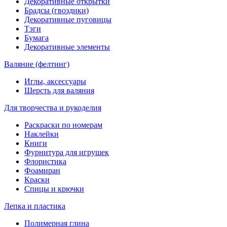
Декоративные открытки
Брадсы (гвоздики)
Декоративные пуговицы
Тэги
Бумага
Декоративные элементы
Валяние (фелтинг)
Иглы, аксессуары
Шерсть для валяния
Для творчества и рукоделия
Раскраски по номерам
Наклейки
Книги
Фурнитура для игрушек
Флористика
Фоамиран
Краски
Спицы и крючки
Лепка и пластика
Полимерная глина