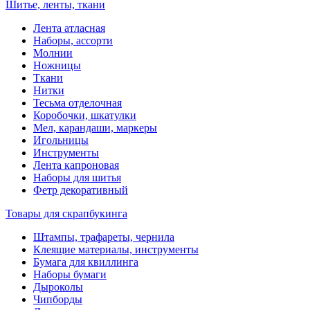
Шитье, ленты, ткани
Лента атласная
Наборы, ассорти
Молнии
Ножницы
Ткани
Нитки
Тесьма отделочная
Коробочки, шкатулки
Мел, карандаши, маркеры
Игольницы
Инструменты
Лента капроновая
Наборы для шитья
Фетр декоративный
Товары для скрапбукинга
Штампы, трафареты, чернила
Клеящие материалы, инструменты
Бумага для квиллинга
Наборы бумаги
Дыроколы
Чипборды