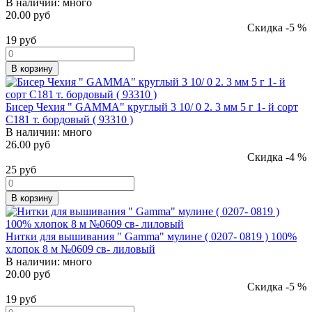
В наличии:
много
20.00 руб
Скидка -5 %
19
руб
В корзину
Бисер Чехия " GAMMA" круглый 3 10/ 0 2. 3 мм 5 г 1- й сорт
C181 т. бордовый ( 93310 )
В наличии:
много
26.00 руб
Скидка -4 %
25
руб
В корзину
Нитки для вышивания " Gamma" мулине ( 0207- 0819 ) 100%
хлопок 8 м №0609 св- лиловый
В наличии:
много
20.00 руб
Скидка -5 %
19
руб