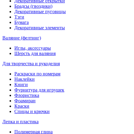
Декоративные открытки
Брадсы (гвоздики)
Декоративные пуговицы
Тэги
Бумага
Декоративные элементы
Валяние (фелтинг)
Иглы, аксессуары
Шерсть для валяния
Для творчества и рукоделия
Раскраски по номерам
Наклейки
Книги
Фурнитура для игрушек
Флористика
Фоамиран
Краски
Спицы и крючки
Лепка и пластика
Полимерная глина