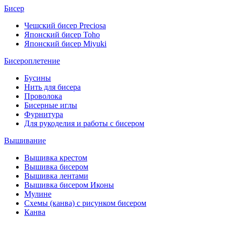
Бисер
Чешский бисер Preciosa
Японский бисер Toho
Японский бисер Miyuki
Бисероплетение
Бусины
Нить для бисера
Проволока
Бисерные иглы
Фурнитура
Для рукоделия и работы с бисером
Вышивание
Вышивка крестом
Вышивка бисером
Вышивка лентами
Вышивка бисером Иконы
Мулине
Схемы (канва) с рисунком бисером
Канва