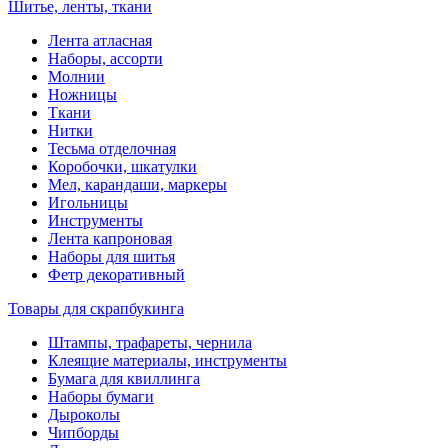
Шитье, ленты, ткани
Лента атласная
Наборы, ассорти
Молнии
Ножницы
Ткани
Нитки
Тесьма отделочная
Коробочки, шкатулки
Мел, карандаши, маркеры
Игольницы
Инструменты
Лента капроновая
Наборы для шитья
Фетр декоративный
Товары для скрапбукинга
Штампы, трафареты, чернила
Клеящие материалы, инструменты
Бумага для квиллинга
Наборы бумаги
Дыроколы
Чипборды