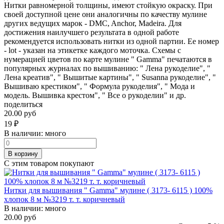
Нитки равномерной толщины, имеют стойкую окраску. При
своей доступной цене они аналогичны по качеству мулине
других ведущих марок - DMC, Anchor, Madeira. Для
достижения наилучшего результата в одной работе
рекомендуется использовать нитки из одной партии. Ее номер
- lot - указан на этикетке каждого моточка. Схемы с
нумерацией цветов по карте мулине " Gamma" печатаются в
популярных журналах по вышиванию: " Лена рукоделие", "
Лена креатив", " Вышитые картины", " Susanna рукоделие", "
Вышиваю крестиком", " Формула рукоделия", " Мода и
модель. Вышивка крестом", " Все о рукоделии" и др.
поделиться
20.00 руб
19
₽
В наличии:
много
В корзину
С этим товаром покупают
Нитки для вышивания " Gamma" мулине ( 3173- 6115 ) 100%
хлопок 8 м №3219 т. т. коричневый
В наличии:
много
20.00 руб