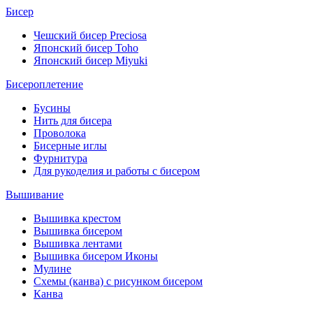
Бисер
Чешский бисер Preciosa
Японский бисер Toho
Японский бисер Miyuki
Бисероплетение
Бусины
Нить для бисера
Проволока
Бисерные иглы
Фурнитура
Для рукоделия и работы с бисером
Вышивание
Вышивка крестом
Вышивка бисером
Вышивка лентами
Вышивка бисером Иконы
Мулине
Схемы (канва) с рисунком бисером
Канва