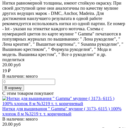
Нитки равномерной толщины, имеют стойкую окраску. При
своей доступной цене они аналогичны по качеству мулине
других ведущих марок - DMC, Anchor, Madeira. Для
достижения наилучшего результата в одной работе
рекомендуется использовать нитки из одной партии. Ее номер
- lot - указан на этикетке каждого моточка. Схемы с
нумерацией цветов по карте мулине " Gamma" печатаются в
популярных журналах по вышиванию: " Лена рукоделие", "
Лена креатив", " Вышитые картины", " Susanna рукоделие", "
Вышиваю крестиком", " Формула рукоделия", " Мода и
модель. Вышивка крестом", " Все о рукоделии" и др.
поделиться
20.00 руб
19
₽
В наличии:
много
В корзину
С этим товаром покупают
Нитки для вышивания " Gamma" мулине ( 3173- 6115 ) 100%
хлопок 8 м №3219 т. т. коричневый
В наличии:
много
20.00 руб