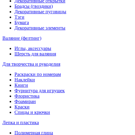
Декоративные открытки
Брадсы (гвоздики)
Декоративные пуговицы
Тэги
Бумага
Декоративные элементы
Валяние (фелтинг)
Иглы, аксессуары
Шерсть для валяния
Для творчества и рукоделия
Раскраски по номерам
Наклейки
Книги
Фурнитура для игрушек
Флористика
Фоамиран
Краски
Спицы и крючки
Лепка и пластика
Полимерная глина