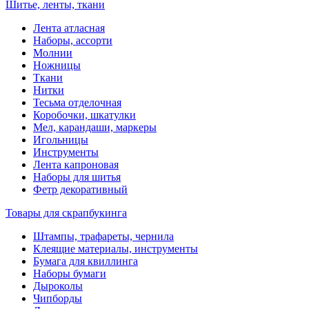
Шитье, ленты, ткани
Лента атласная
Наборы, ассорти
Молнии
Ножницы
Ткани
Нитки
Тесьма отделочная
Коробочки, шкатулки
Мел, карандаши, маркеры
Игольницы
Инструменты
Лента капроновая
Наборы для шитья
Фетр декоративный
Товары для скрапбукинга
Штампы, трафареты, чернила
Клеящие материалы, инструменты
Бумага для квиллинга
Наборы бумаги
Дыроколы
Чипборды